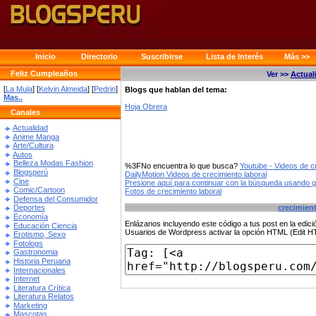
Inicio
Directorio
Suscribirse
Lista de Interés
Más >>
Feliz Cumpleaños
Ver >>
Actual
[
La Mula
] [
Kelvin Almeida
] [
Pedrin
]
Blogs que hablan del tema:
Mas..
Hoja Obrera
Canales
Actualidad
Anime Manga
Arte/Cultura
Autos
Belleza Modas Fashion
%3FNo encuentra lo que busca?
Youtube - Videos de cr
Blogsperú
DailyMotion Videos de crecimiento laboral
Cine
Presione aquí para continuar con la búsqueda usando 
Comic/Cartoon
Fotos de crecimiento laboral
Defensa del Consumidor
crecimient
Deportes
Economía
Enlázanos incluyendo este código a tus post en la edi
Educación Ciencia
Usuarios de Wordpress activar la opción HTML (Edit 
Erotismo, Sexo
Fotologs
Gastronomia
Historia Peruana
Internacionales
Internet
Literatura Crítica
Literatura Relatos
Marketing
Mascotas