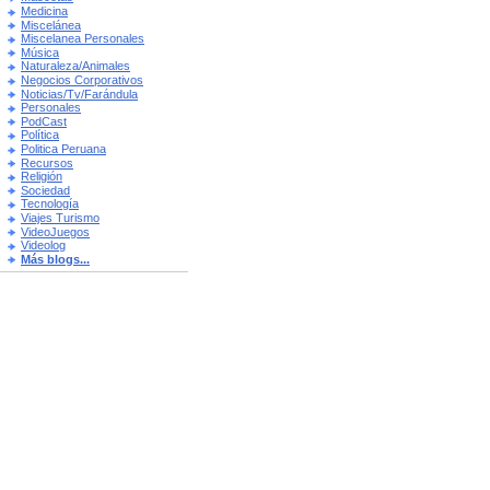
Medicina
Miscelánea
Miscelanea Personales
Música
Naturaleza/Animales
Negocios Corporativos
Noticias/Tv/Farándula
Personales
PodCast
Política
Politica Peruana
Recursos
Religión
Sociedad
Tecnología
Viajes Turismo
VideoJuegos
Videolog
Más blogs...