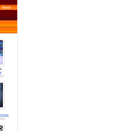
s:
a
(s)
rbujas
o(s)