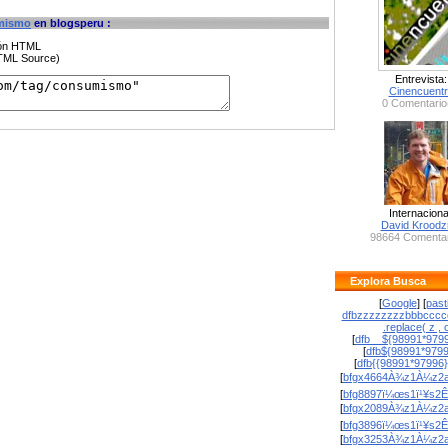
mismo
en blogsperu :
ción HTML
HTML Source)
Entrevista:
Cinencuent
0 Comentario
Internaciona
David Krood
98664 Comentar
Explora Busca
[
Google
] [
past
dfbzzzzzzzzbbbcccc
.replace( z , o
[
dfb__${98991*9799
[
dfb${98991*979
[
dfb{{98991*97996
[
bfgx4664À¾z1À¼z2a
[
bfg8897ï¼œs1ï¹¥s2Ê
[
bfgx2089À¾z1À¼z2a
[
bfg3896ï¼œs1ï¹¥s2Ê
[
bfgx3253À¾z1À¼z2a