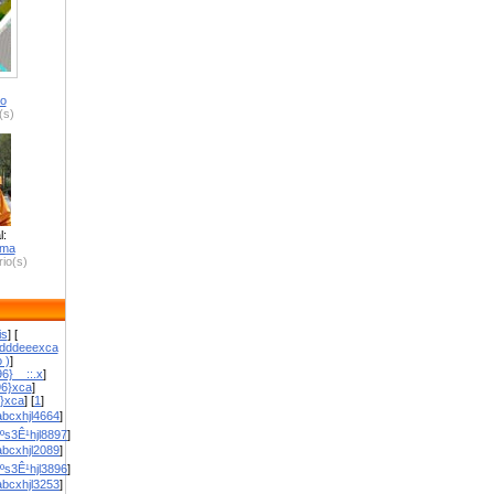
ro
(s)
l:
zma
io(s)
is
] [
dddeeexca
 )
]
6}__::.x
]
96}xca
]
}}xca
] [
1
]
bcxhjl4664
]
ºs3Ê¹hjl8897
]
bcxhjl2089
]
ºs3Ê¹hjl3896
]
bcxhjl3253
]