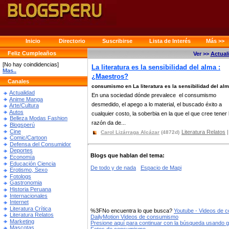
Inicio
Directorio
Suscribirse
Lista de Interés
Más >>
Feliz Cumpleaños
Ver >>
Actual
[No hay coindidencias]
La literatura es la sensibilidad del alma :
Mas..
¿Maestros?
Canales
consumismo en La literatura es la sensibilidad del al
Actualidad
En una sociedad dónde prevalece el consumismo
Anime Manga
desmedido, el apego a lo material, el buscado éxito a
Arte/Cultura
Autos
cualquier costo, la soberbia en la que el que cree tener 
Belleza Modas Fashion
razón da de...
Blogsperú
Cine
Literatura Relatos
Carol Lizárraga Alcázar
(4872d)
Comic/Cartoon
Defensa del Consumidor
Deportes
Blogs que hablan del tema:
Economía
Educación Ciencia
De todo y de nada
Espacio de Mapi
Erotismo, Sexo
Fotologs
Gastronomia
Historia Peruana
Internacionales
Internet
Literatura Crítica
%3FNo encuentra lo que busca?
Youtube - Videos de 
Literatura Relatos
DailyMotion Videos de consumismo
Marketing
Presione aquí para continuar con la búsqueda usando 
Mascotas