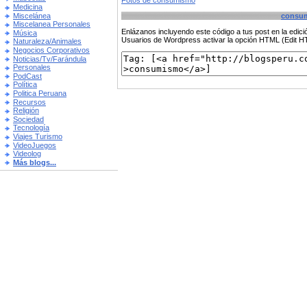
Fotos de consumismo
Medicina
Miscelánea
consu
Miscelanea Personales
Enlázanos incluyendo este código a tus post en la edi
Música
Usuarios de Wordpress activar la opción HTML (Edit 
Naturaleza/Animales
Negocios Corporativos
Noticias/Tv/Farándula
Personales
PodCast
Política
Politica Peruana
Recursos
Religión
Sociedad
Tecnología
Viajes Turismo
VideoJuegos
Videolog
Más blogs...