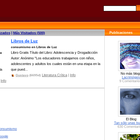
Publicaciones
izados
|
Más Visitados (500)
Libros de Luz
consumismo en Libros de Luz
Libro Gratis Título del Libro: Adolescencia y Drogadicción
ma
Autor: Anónimo "Los educadores trabajamos con niños,
adolescentes y adultos los cuales están en una etapa en la
la
que pued...
No más blog
Literatura Crítica
|
Info
Gustavo
(6695d)
Lacrimógen
|
Info
9 Comentario
El Blog:
Tan sólo unas bu
630 Comentari
consumismo
google