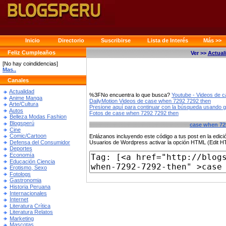
Inicio
Directorio
Suscribirse
Lista de Interés
Más >>
Feliz Cumpleaños
Ver >>
Actual
[No hay coindidencias]
Mas..
Canales
Actualidad
%3FNo encuentra lo que busca?
Youtube - Videos de 
Anime Manga
DailyMotion Videos de case when 7292 7292 then
Arte/Cultura
Presione aquí para continuar con la búsqueda usando 
Autos
Fotos de case when 7292 7292 then
Belleza Modas Fashion
Blogsperú
case when 72
Cine
Comic/Cartoon
Enlázanos incluyendo este código a tus post en la edi
Defensa del Consumidor
Usuarios de Wordpress activar la opción HTML (Edit 
Deportes
Economía
Educación Ciencia
Erotismo, Sexo
Fotologs
Gastronomia
Historia Peruana
Internacionales
Internet
Literatura Crítica
Literatura Relatos
Marketing
Mascotas