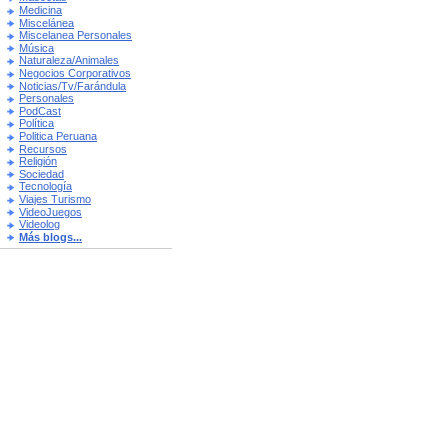
Medicina
Miscelánea
Miscelanea Personales
Música
Naturaleza/Animales
Negocios Corporativos
Noticias/Tv/Farándula
Personales
PodCast
Política
Politica Peruana
Recursos
Religión
Sociedad
Tecnología
Viajes Turismo
VideoJuegos
Videolog
Más blogs...