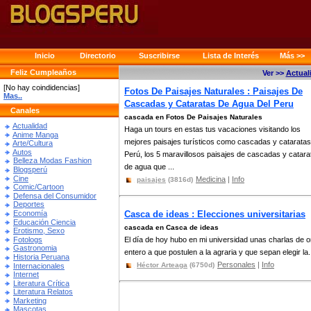
Inicio
Directorio
Suscribirse
Lista de Interés
Más >>
Feliz Cumpleaños
Ver >>
Actual
[No hay coindidencias]
Fotos De Paisajes Naturales : Paisajes De
Mas..
Cascadas y Cataratas De Agua Del Peru
Canales
cascada en Fotos De Paisajes Naturales
Actualidad
Haga un tours en estas tus vacaciones visitando los
Anime Manga
mejores paisajes turísticos como cascadas y cataratas
Arte/Cultura
Autos
Perú, los 5 maravillosos paisajes de cascadas y catara
Belleza Modas Fashion
de agua que ...
Blogsperú
Cine
Medicina
|
Info
paisajes
(3816d)
Comic/Cartoon
Defensa del Consumidor
Deportes
Economía
Casca de ideas : Elecciones universitarias
Educación Ciencia
cascada en Casca de ideas
Erotismo, Sexo
Fotologs
El día de hoy hubo en mi universidad unas charlas de or
Gastronomia
entero a que postulen a la agraria y que sepan elegir la.
Historia Peruana
Personales
|
Info
Héctor Arteaga
(6750d)
Internacionales
Internet
Literatura Crítica
Literatura Relatos
Marketing
Mascotas