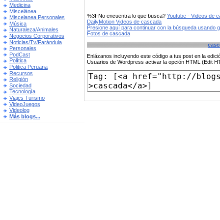
Medicina
Miscelánea
%3FNo encuentra lo que busca?
Youtube - Videos de 
Miscelanea Personales
DailyMotion Videos de cascada
Música
Presione aquí para continuar con la búsqueda usando 
Naturaleza/Animales
Fotos de cascada
Negocios Corporativos
Noticias/Tv/Farándula
casc
Personales
PodCast
Enlázanos incluyendo este código a tus post en la edi
Política
Usuarios de Wordpress activar la opción HTML (Edit 
Politica Peruana
Recursos
Religión
Sociedad
Tecnología
Viajes Turismo
VideoJuegos
Videolog
Más blogs...