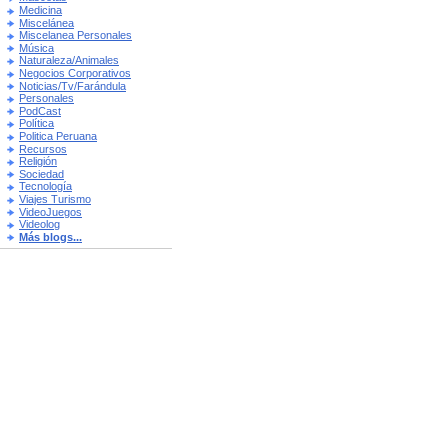
Medicina
Miscelánea
Miscelanea Personales
Música
Naturaleza/Animales
Negocios Corporativos
Noticias/Tv/Farándula
Personales
PodCast
Política
Politica Peruana
Recursos
Religión
Sociedad
Tecnología
Viajes Turismo
VideoJuegos
Videolog
Más blogs...