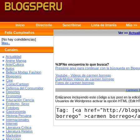
Inicio
Directorio
Suscribirse
Lista de Interés
Más >>
Feliz Cumpleaños
Ver >>
Actual
[No hay coindidencias]
Mas..
Canales
Actualidad
Anime Manga
%3FNo encuentra lo que busca?
Arte/Cultura
Presione aquí para continuar con la búsqueda en Blog
Autos
Belleza Modas Fashion
Youtube - Videos de carmen borrego
Blogsperú
DailyMotion Videos de carmen borrego
Cine
Fotos de carmen borrego
Comic/Cartoon
Defensa del Consumidor
carmen 
Deportes
Economía
Enlázanos incluyendo este código a tus post en la edi
Educación Ciencia
Usuarios de Wordpress activar la opción HTML (Edit 
Erotismo, Sexo
Fotologs
Gastronomia
Historia Peruana
Internacionales
Internet
Literatura Crítica
Literatura Relatos
Marketing
Mascotas