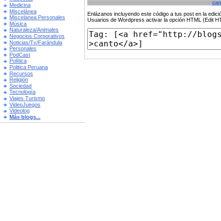
can
Medicina
Miscelánea
Enlázanos incluyendo este código a tus post en la edi
Miscelanea Personales
Usuarios de Wordpress activar la opción HTML (Edit 
Música
Naturaleza/Animales
Negocios Corporativos
Noticias/Tv/Farándula
Personales
PodCast
Política
Politica Peruana
Recursos
Religión
Sociedad
Tecnología
Viajes Turismo
VideoJuegos
Videolog
Más blogs...