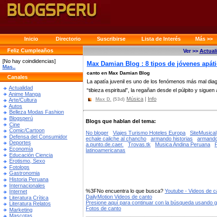
Inicio
Directorio
Suscribirse
Lista de Interés
Más >>
Feliz Cumpleaños
Ver >>
Actual
[No hay coindidencias]
Max Damian Blog : 8 tipos de jóvenes apátic
Mas..
canto en Max Damian Blog
Canales
La apatía juvenil es uno de los fenómenos más mal diagn
Actualidad
“tibieza espiritual”, la regañan desde el púlpito y siguen 
Anime Manga
Música
|
Info
Max D.
(53d)
Arte/Cultura
Autos
Belleza Modas Fashion
Blogsperú
Blogs que hablan del tema:
Cine
Comic/Cartoon
No bloger
Viajes Turismo Hoteles Europa
SiteMusical
Defensa del Consumidor
echale caliche al chancho
armando historias
armando 
Deportes
a.punto.de.caer.
Trovas.tk
Musica Andina Peruana
Economía
latinoamericanas
Educación Ciencia
Erotismo, Sexo
Fotologs
Gastronomia
Historia Peruana
Internacionales
%3FNo encuentra lo que busca?
Youtube - Videos de c
Internet
DailyMotion Videos de canto
Literatura Crítica
Presione aquí para continuar con la búsqueda usando 
Literatura Relatos
Fotos de canto
Marketing
Mascotas