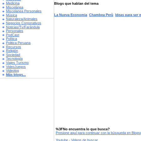
Medicina
Blogs que hablan del tema
Miscelánea
Miscelanea Personales
La Nueva Economia
Chambea Perù
Ideas para ser
Música
Naturaleza/Animales
Negocios Corporativos
Noticias/Tv/Farándula
Personales
PodCast
Política
Politica Peruana
Recursos
Religión
Sociedad
Tecnología
Viajes Turismo
VideoJuegos
Videolog
Más blogs...
%3FNo encuentra lo que busca?
Presione aquí para continuar con la búsqueda en Blog
Youtube - Videos de buscar