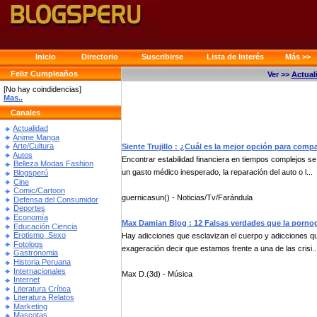
Inicio
Directorio
Suscribirse
Lista de Interés
Más >>
Feliz Cumpleaños
Ver >>
Actual
[No hay coindidencias]
Mas..
Canales
Actualidad
Anime Manga
Arte/Cultura
Siente Trujillo : ¿Cuál es la mejor opción para com
Autos
Encontrar estabilidad financiera en tiempos complejos se
Belleza Modas Fashion
un gasto médico inesperado, la reparación del auto o l...
Blogsperú
Cine
Comic/Cartoon
guernicasun() - Noticias/Tv/Farándula
Defensa del Consumidor
Deportes
Economía
Max Damian Blog : 12 Falsas verdades que la pornogr
Educación Ciencia
Erotismo, Sexo
Hay adicciones que esclavizan el cuerpo y adicciones qu
Fotologs
exageración decir que estamos frente a una de las crisi..
Gastronomia
Historia Peruana
Internacionales
Max D.(3d) - Música
Internet
Literatura Crítica
Literatura Relatos
Marketing
Mascotas