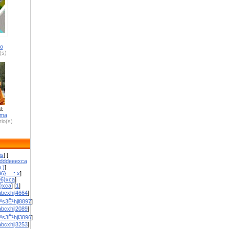
ro
(s)
l:
zma
io(s)
is
] [
dddeeexca
 )
]
6}__::.x
]
96}xca
]
}}xca
] [
1
]
bcxhjl4664
]
ºs3Ê¹hjl8897
]
bcxhjl2089
]
ºs3Ê¹hjl3896
]
bcxhjl3253
]