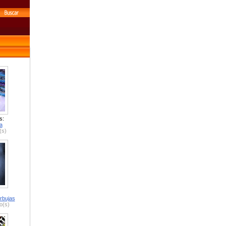
s:
a
(s)
rbujas
o(s)