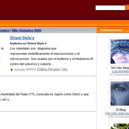
Publicaciones
izados
|
Más Visitados (500)
Orient Style´s
budismo en Orient Style´s
 la
Los mándalas son diagrama que
representan simbólicamente el macrocosmos y el
.
microcosmos. Son usados por el budismo y el hinduismo.El
centro del universo y soporte...
No más blog
Politica Peruana
|
Info
veespa
(4865d)
Lacrimógen
9 Comentario
la festividad del Yulan (??), conocida en Japón como Obon y que
 así c...
El Blog:
Tan sólo unas bu
630 Comentari