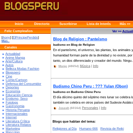
Inicio
Directorio
Suscribirse
Lista de Interés
Más >>
Feliz Cumpleaños
Ver >>
Actual
[
jhony
] [
ElPrincipePerdido
]
Blog de Religion : Panteísmo
Mas..
budismo en Blog de Religion
Canales
En el panteísmo, el universo, las plantas, los animales y
Actualidad
humanidad forman parte de la divinidad y no existe, por
Anime Manga
tanto, un dios diferenciado y creador del mundo. Ningu..
Arte/Cultura
Autos
Música
|
Info
Monje
(4865d)
Belleza Modas Fashion
Blogsperú
Cine
Comic/Cartoon
Defensa del Consumidor
Budismo Chino Peru : ??? Yulan (Obon)
Deportes
Economía
budismo en Budismo Chino Peru
Educación Ciencia
El día décimo quinto del séptimo mes lunar se celebra 
Erotismo, Sexo
Fotologs
también se celebra en otros países del Sudeste Asiático,
Gastronomia
Personales
|
Info
Joseph
(6016d)
Historia Peruana
Internacionales
Internet
Literatura Crítica
Blogs que hablan del tema:
Literatura Relatos
Marketing
Religiones al Día
Humano 666
Revista de Reiki
Mascotas