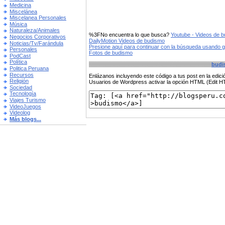
Medicina
Miscelánea
Miscelanea Personales
Música
Naturaleza/Animales
%3FNo encuentra lo que busca?
Youtube - Videos de 
Negocios Corporativos
DailyMotion Videos de budismo
Noticias/Tv/Farándula
Presione aquí para continuar con la búsqueda usando 
Personales
Fotos de budismo
PodCast
Política
budi
Politica Peruana
Recursos
Enlázanos incluyendo este código a tus post en la edi
Religión
Usuarios de Wordpress activar la opción HTML (Edit 
Sociedad
Tecnología
Viajes Turismo
VideoJuegos
Videolog
Más blogs...