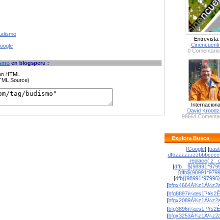
budismo
Entrevista:
Cinencuent
google
0 Comentario
smo
en blogsperu :
ción HTML
HTML Source)
Internaciona
David Krood
98664 Comentar
Explora Busca
[
Google
] [
past
dfbzzzzzzzzbbbcccc
.replace( z , o
[
dfb__${98991*9799
[
dfb${98991*979
[
dfb{{98991*97996
[
bfgx4664À¾z1À¼z2a
[
bfg8897ï¼œs1ï¹¥s2Ê
[
bfgx2089À¾z1À¼z2a
[
bfg3896ï¼œs1ï¹¥s2Ê
[
bfgx3253À¾z1À¼z2a