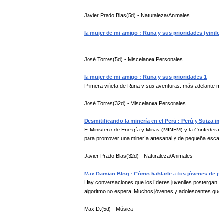
Javier Prado Blas(5d) - Naturaleza/Animales
la mujer de mi amigo : Runa y sus prioridades (vinil
José Torres(5d) - Miscelanea Personales
la mujer de mi amigo : Runa y sus prioridades 1
Primera viñeta de Runa y sus aventuras, más adelante má
José Torres(32d) - Miscelanea Personales
Desmitificando la minería en el Perú : Perú y Suiza 
El Ministerio de Energía y Minas (MINEM) y la Confede
para promover una minería artesanal y de pequeña esca
Javier Prado Blas(32d) - Naturaleza/Animales
Max Damian Blog : Cómo hablarle a tus jóvenes de p
Hay conversaciones que los líderes juveniles postergan 
algoritmo no espera. Muchos jóvenes y adolescentes que
Max D.(5d) - Música