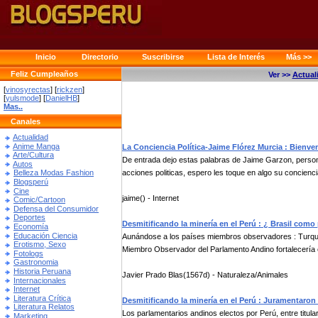
Inicio
Directorio
Suscribirse
Lista de Interés
Más >>
Feliz Cumpleaños
Ver >>
Actual
[
vinosyrectas
] [
rickzen
]
[
yulsmode
] [
DanielHB
]
Mas..
Canales
Actualidad
Anime Manga
La Conciencia Política-Jaime Flórez Murcia : Bien
Arte/Cultura
De entrada dejo estas palabras de Jaime Garzon, perso
Autos
acciones politicas, espero les toque en algo su concienci
Belleza Modas Fashion
Blogsperú
Cine
jaime() - Internet
Comic/Cartoon
Defensa del Consumidor
Deportes
Desmitificando la minería en el Perú : ¿ Brasil com
Economía
Educación Ciencia
Aunándose a los países miembros observadores : Turquía
Erotismo, Sexo
Miembro Observador del Parlamento Andino fortalecería e
Fotologs
Gastronomia
Historia Peruana
Javier Prado Blas(1567d) - Naturaleza/Animales
Internacionales
Internet
Literatura Crítica
Desmitificando la minería en el Perú : Juramentaron
Literatura Relatos
Los parlamentarios andinos electos por Perú, entre titul
Marketing