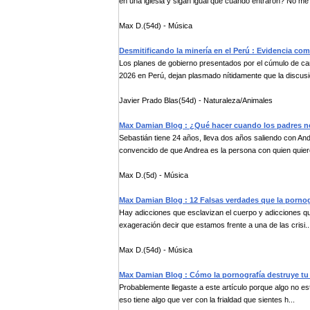
en una iglesia y sigan igual que cuando entraron? No me 
Max D.(54d) - Música
Desmitificando la minería en el Perú : Evidencia com
Los planes de gobierno presentados por el cúmulo de can
2026 en Perú, dejan plasmado nítidamente que la discusi
Javier Prado Blas(54d) - Naturaleza/Animales
Max Damian Blog : ¿Qué hacer cuando los padres n
Sebastián tiene 24 años, lleva dos años saliendo con And
convencido de que Andrea es la persona con quien quier
Max D.(5d) - Música
Max Damian Blog : 12 Falsas verdades que la pornogr
Hay adicciones que esclavizan el cuerpo y adicciones qu
exageración decir que estamos frente a una de las crisi..
Max D.(54d) - Música
Max Damian Blog : Cómo la pornografía destruye tu
Probablemente llegaste a este artículo porque algo no es
eso tiene algo que ver con la frialdad que sientes h...