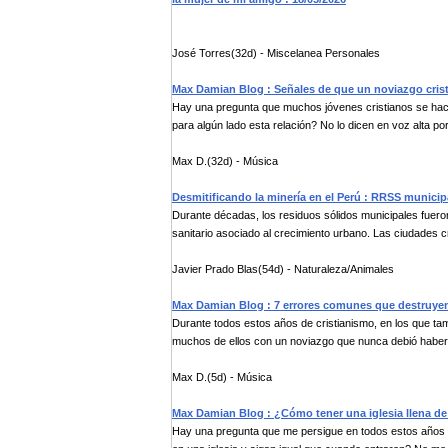
José Torres(32d) - Miscelanea Personales
Max Damian Blog : Señales de que un noviazgo crist
Hay una pregunta que muchos jóvenes cristianos se hac
para algún lado esta relación? No lo dicen en voz alta por.
Max D.(32d) - Música
Desmitificando la minería en el Perú : RRSS municip
Durante décadas, los residuos sólidos municipales fuer
sanitario asociado al crecimiento urbano. Las ciudades cr
Javier Prado Blas(54d) - Naturaleza/Animales
Max Damian Blog : 7 errores comunes que destruyen
Durante todos estos años de cristianismo, en los que tam
muchos de ellos con un noviazgo que nunca debió haber l
Max D.(5d) - Música
Max Damian Blog : ¿Cómo tener una iglesia llena de 
Hay una pregunta que me persigue en todos estos años 