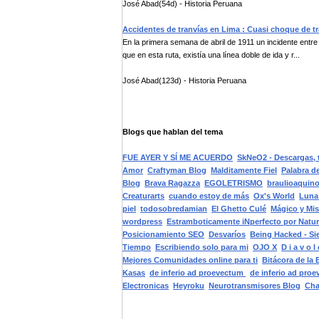
José Abad(54d) - Historia Peruana
Accidentes de tranvías en Lima : Cuasi choque de tra
En la primera semana de abril de 1911 un incidente entre d
que en esta ruta, existía una línea doble de ida y r...
José Abad(123d) - Historia Peruana
Blogs que hablan del tema
FUE AYER Y SÍ ME ACUERDO
SkNeO2 - Descargas, t
Amor
Craftyman Blog
Malditamente Fiel
Palabra 
Blog
Brava Ragazza
EGOLETRISMO
braulioaquin
Creaturarts
cuando estoy de más
Ox's World
Luna 
piel
todosobredamian
El Ghetto Culé
Mágico y Mis
wordpress
Estramboticamente iNperfecto por Natur
Posicionamiento SEO
Desvaríos
Being Hacked - S
Tiempo
Escribiendo solo para mi
OJO X
D i a v o l
Mejores Comunidades online para ti
Bitácora de la 
Kasas
de inferio ad proevectum
de inferio ad pro
Electronicas
Heyroku
Neurotransmisores Blog
Cha