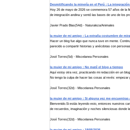
Desmitificando la minería en el Perú : La integración
Hoy 26 de mayo de 2026 se conmemora 57 años de la fir
de integración andina y sentó las bases de uno de los pr
Javier Prado Blas(54d) - Naturaleza/Animales
la mujer de mi amigo : La extraña costumbre de mir
Hacer un blog fue algo que nunca tuve en mente. Contin
parecido a compartir historias y anécdotas con personas 
José Torres(5d) - Miscelanea Personales
la mujer de mi amigo : No maté el blog a tiempo
Aquí estoy otra vez, practicando mi redacción en un blog
No tengo la culpa de hacer las cosas al revés: empezar p
José Torres(32d) - Miscelanea Personales
la mujer de mi amigo : Si alguna vez me encuentras 
Bienvenido.Si estás leyendo esto, entonces nuestros c
de recuerdos, imaginación y noches silenciosas donde las
José Torres(32d) - Miscelanea Personales
la mujer de mi amigo : 18/05/2026