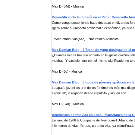
Max D.(54d) - Música
Desmitificando la minería en el Perú : Desarrollo h
Como vengo sosteniendo hace décadas en diversos foros, d
ligero sobre su impacto ambiental o económico, ya que el 
Javier Prado Blas(54d) - Naturaleza/Animales
Max Damian Blog : 7 Tipos de yugo desigual en el n
¿Cuántas veces has escuchado en la iglesia que“no debe
muchas. Y casi siempre con el mismo significado: no te c
Max D.(5d) - Música
Max Damian Blog : 8 tipos de jóvenes apáticos en la i
La apatía juvenil es uno de los fenómenos más mal diagnos
espiritual”, la regañan desde el púlpito y siguen ade...
Max D.(54d) - Música
Accidentes de tranvías en Lima : Maestranza de la C
En junio de 1906 la Compañía del Ferrocarril Urbano de L
kilómetros de vías férreas, parte de ellas ya electrificada.