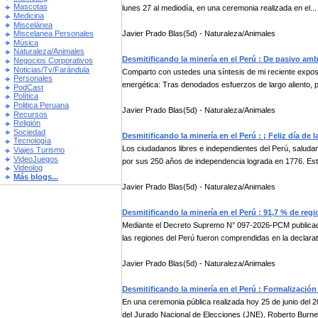
Mascotas
lunes 27 al mediodía, en una ceremonia realizada en el...
Medicina
Miscelánea
Javier Prado Blas(5d) - Naturaleza/Animales
Miscelanea Personales
Música
Naturaleza/Animales
Desmitificando la minería en el Perú : De pasivo ambi
Negocios Corporativos
Noticias/Tv/Farándula
Comparto con ustedes una síntesis de mi reciente exposi
Personales
energética: Tras denodados esfuerzos de largo aliento, p
PodCast
Política
Politica Peruana
Javier Prado Blas(5d) - Naturaleza/Animales
Recursos
Religión
Sociedad
Desmitificando la minería en el Perú : ¡ Feliz día de
Tecnología
Los ciudadanos libres e independientes del Perú, saluda
Viajes Turismo
VideoJuegos
por sus 250 años de independencia lograda en 1776. Esta
Videolog
Más blogs...
Javier Prado Blas(5d) - Naturaleza/Animales
Desmitificando la minería en el Perú : 91,7 % de re
Mediante el Decreto Supremo N° 097-2026-PCM publicado e
las regiones del Perú fueron comprendidas en la declarat
Javier Prado Blas(5d) - Naturaleza/Animales
Desmitificando la minería en el Perú : Formalización
En una ceremonia pública realizada hoy 25 de junio del 20
del Jurado Nacional de Elecciones (JNE), Roberto Burneo