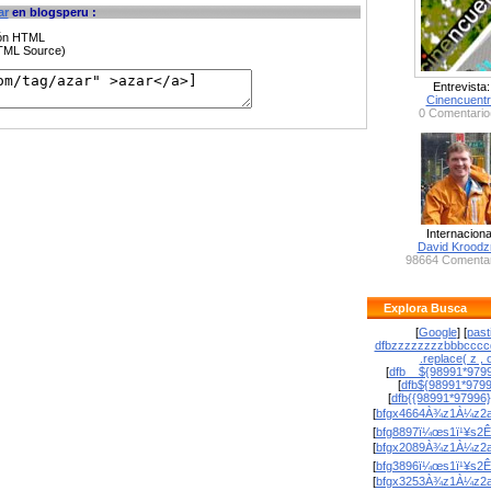
ar
en blogsperu :
ción HTML
HTML Source)
Entrevista:
Cinencuent
0 Comentario
Internaciona
David Krood
98664 Comentar
Explora Busca
[
Google
] [
past
dfbzzzzzzzzbbbcccc
.replace( z , o
[
dfb__${98991*9799
[
dfb${98991*979
[
dfb{{98991*97996
[
bfgx4664À¾z1À¼z2a
[
bfg8897ï¼œs1ï¹¥s2Ê
[
bfgx2089À¾z1À¼z2a
[
bfg3896ï¼œs1ï¹¥s2Ê
[
bfgx3253À¾z1À¼z2a