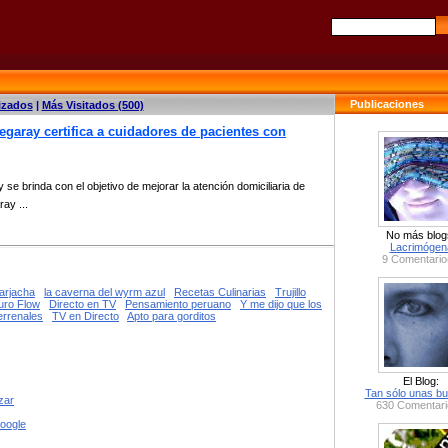
Publicaciones
izados
|
Más Visitados (500)
hegaray certifica a cuidadores de pacientes con
se brinda con el objetivo de mejorar la atención domiciliaria de
ay ...
No más blog
Lacrimógen
9 Comentario
arjacha
la caverna del wyrm azul
Recetas Culinarias
Trujillo
uro Flow
Directo en TV
Pensamiento peruano
Y me dijo que los
errenales
TV en Directo
Apto para gorditos
El Blog:
Tan sólo unas bu
zar
630 Comentari
google