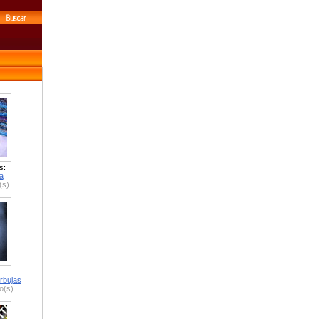
s:
a
(s)
rbujas
o(s)