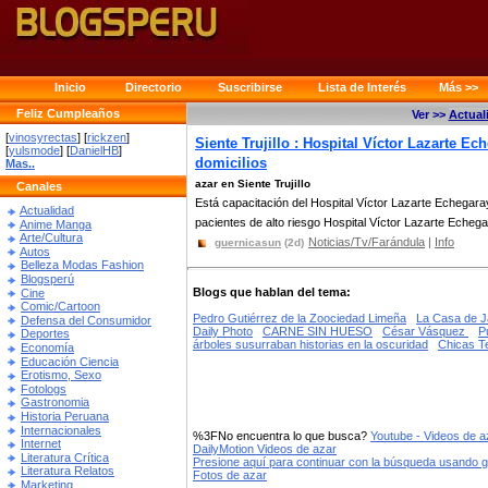
Inicio
Directorio
Suscribirse
Lista de Interés
Más >>
Feliz Cumpleaños
Ver >>
Actual
[
vinosyrectas
] [
rickzen
]
Siente Trujillo : Hospital Víctor Lazarte Ec
[
yulsmode
] [
DanielHB
]
domicilios
Mas..
azar en Siente Trujillo
Canales
Está capacitación del Hospital Víctor Lazarte Echegaray 
Actualidad
pacientes de alto riesgo Hospital Víctor Lazarte Echegar
Anime Manga
Arte/Cultura
Noticias/Tv/Farándula
|
Info
guernicasun
(2d)
Autos
Belleza Modas Fashion
Blogsperú
Blogs que hablan del tema:
Cine
Comic/Cartoon
Pedro Gutiérrez de la Zoociedad Limeña
La Casa de J
Defensa del Consumidor
Daily Photo
CARNE SIN HUESO
César Vásquez
P
Deportes
árboles susurraban historias en la oscuridad
Chicas T
Economía
Educación Ciencia
Erotismo, Sexo
Fotologs
Gastronomia
Historia Peruana
Internacionales
%3FNo encuentra lo que busca?
Youtube - Videos de a
Internet
DailyMotion Videos de azar
Literatura Crítica
Presione aquí para continuar con la búsqueda usando 
Literatura Relatos
Fotos de azar
Marketing