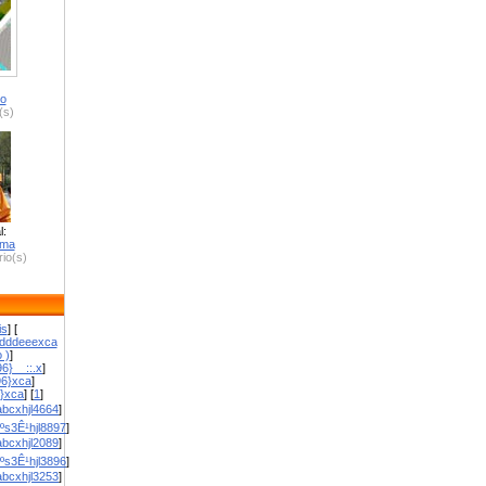
ro
(s)
l:
zma
io(s)
is
] [
dddeeexca
 )
]
6}__::.x
]
96}xca
]
}}xca
] [
1
]
bcxhjl4664
]
ºs3Ê¹hjl8897
]
bcxhjl2089
]
ºs3Ê¹hjl3896
]
bcxhjl3253
]