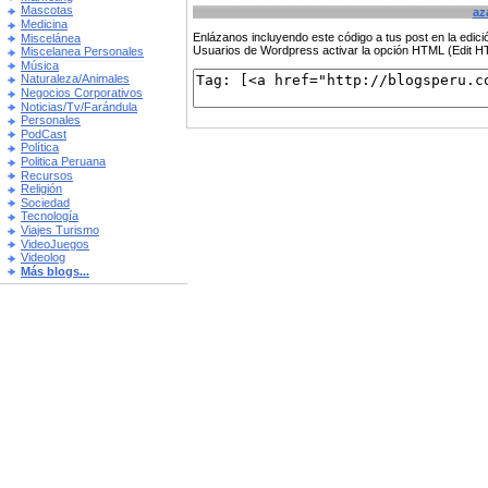
Mascotas
az
Medicina
Enlázanos incluyendo este código a tus post en la edi
Miscelánea
Usuarios de Wordpress activar la opción HTML (Edit 
Miscelanea Personales
Música
Naturaleza/Animales
Negocios Corporativos
Noticias/Tv/Farándula
Personales
PodCast
Política
Politica Peruana
Recursos
Religión
Sociedad
Tecnología
Viajes Turismo
VideoJuegos
Videolog
Más blogs...