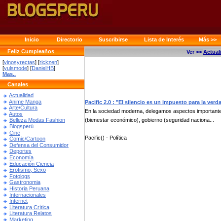
Inicio
Directorio
Suscribirse
Lista de Interés
Más >>
Feliz Cumpleaños
Ver >>
Actual
[
vinosyrectas
] [
rickzen
]
[
yulsmode
] [
DanielHB
]
Mas..
Canales
Actualidad
Anime Manga
Pacific 2.0 : "El silencio es un impuesto para la verd
Arte/Cultura
En la sociedad moderna, delegamos aspectos importantes 
Autos
(bienestar económico), gobierno (seguridad naciona...
Belleza Modas Fashion
Blogsperú
Cine
Pacific() - Política
Comic/Cartoon
Defensa del Consumidor
Deportes
Economía
Educación Ciencia
Erotismo, Sexo
Fotologs
Gastronomia
Historia Peruana
Internacionales
Internet
Literatura Crítica
Literatura Relatos
Marketing