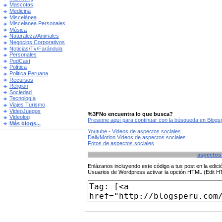
Mascotas
Medicina
Miscelánea
Miscelanea Personales
Música
Naturaleza/Animales
Negocios Corporativos
Noticias/Tv/Farándula
Personales
PodCast
Política
Politica Peruana
Recursos
Religión
Sociedad
Tecnología
Viajes Turismo
VideoJuegos
%3FNo encuentra lo que busca?
Videolog
Presione aquí para continuar con la búsqueda en Blog
Más blogs...
Youtube - Videos de aspectos sociales
DailyMotion Videos de aspectos sociales
Fotos de aspectos sociales
aspectos 
Enlázanos incluyendo este código a tus post en la edi
Usuarios de Wordpress activar la opción HTML (Edit 