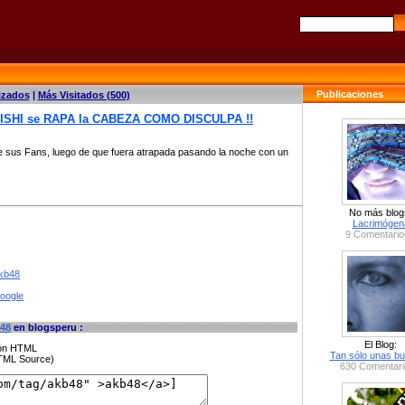
Publicaciones
izados
|
Más Visitados (500)
GISHI se RAPA la CABEZA COMO DISCULPA !!
de sus Fans, luego de que fuera atrapada pasando la noche con un
No más blog
Lacrimógen
9 Comentario
akb48
google
48
en blogsperu :
El Blog:
ción HTML
Tan sólo unas bu
HTML Source)
630 Comentari