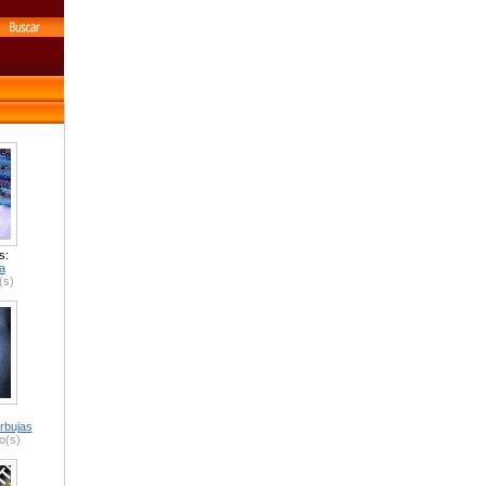
s:
a
(s)
rbujas
o(s)