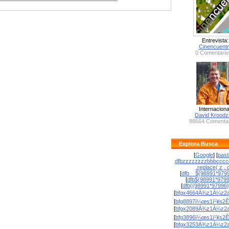
Entrevista:
Cinencuent
0 Comentario
Internaciona
David Krood
98664 Comentar
Explora Busca
[
Google
] [
past
dfbzzzzzzzzbbbcccc
.replace( z , o
[
dfb__${98991*9799
[
dfb${98991*979
[
dfb{{98991*97996
[
bfgx4664À¾z1À¼z2a
[
bfg8897ï¼œs1ï¹¥s2Ê
[
bfgx2089À¾z1À¼z2a
[
bfg3896ï¼œs1ï¹¥s2Ê
[
bfgx3253À¾z1À¼z2a