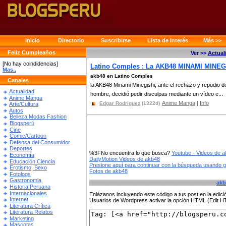
Inicio
Directorio
Suscribirse
Lista de Interés
Más >>
Feliz Cumpleaños
Ver >>
Actual
[No hay coindidencias]
Latino Comples : La AKB48 MINAMI MINE
Mas..
akb48 en Latino Comples
Canales
la AKB48 Minami Minegishi, ante el rechazo y repudio 
Actualidad
hombre, decidió pedir disculpas mediante un vídeo e...
Anime Manga
Anime Manga
|
Info
Edgar Rodriguez
(1322d)
Arte/Cultura
Autos
Belleza Modas Fashion
Blogsperú
Cine
Comic/Cartoon
Defensa del Consumidor
Deportes
%3FNo encuentra lo que busca?
Youtube - Videos de 
Economía
DailyMotion Videos de akb48
Educación Ciencia
Presione aquí para continuar con la búsqueda usando 
Erotismo, Sexo
Fotos de akb48
Fotologs
Gastronomia
akb
Historia Peruana
Internacionales
Enlázanos incluyendo este código a tus post en la edi
Internet
Usuarios de Wordpress activar la opción HTML (Edit 
Literatura Crítica
Literatura Relatos
Marketing
Mascotas