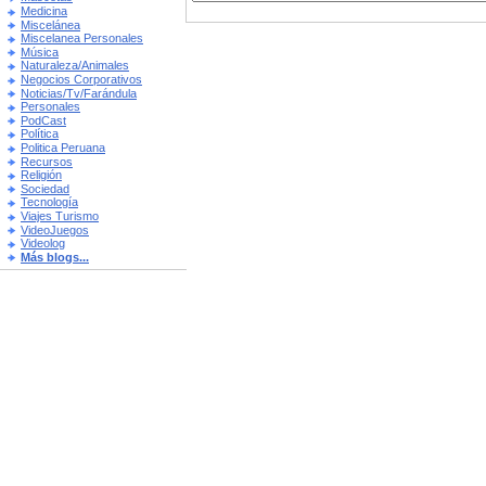
Medicina
Miscelánea
Miscelanea Personales
Música
Naturaleza/Animales
Negocios Corporativos
Noticias/Tv/Farándula
Personales
PodCast
Política
Politica Peruana
Recursos
Religión
Sociedad
Tecnología
Viajes Turismo
VideoJuegos
Videolog
Más blogs...