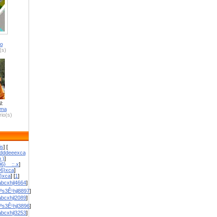
ro
(s)
l:
zma
io(s)
is
] [
dddeeexca
 )
]
6}__::.x
]
96}xca
]
}}xca
] [
1
]
bcxhjl4664
]
ºs3Ê¹hjl8897
]
bcxhjl2089
]
ºs3Ê¹hjl3896
]
bcxhjl3253
]