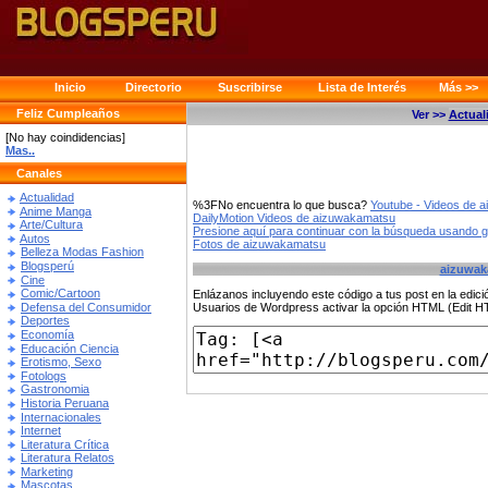
Inicio
Directorio
Suscribirse
Lista de Interés
Más >>
Feliz Cumpleaños
Ver >>
Actual
[No hay coindidencias]
Mas..
Canales
Actualidad
%3FNo encuentra lo que busca?
Youtube - Videos de 
Anime Manga
DailyMotion Videos de aizuwakamatsu
Arte/Cultura
Presione aquí para continuar con la búsqueda usando 
Autos
Fotos de aizuwakamatsu
Belleza Modas Fashion
Blogsperú
aizuwak
Cine
Comic/Cartoon
Enlázanos incluyendo este código a tus post en la edi
Defensa del Consumidor
Usuarios de Wordpress activar la opción HTML (Edit 
Deportes
Economía
Educación Ciencia
Erotismo, Sexo
Fotologs
Gastronomia
Historia Peruana
Internacionales
Internet
Literatura Crítica
Literatura Relatos
Marketing
Mascotas