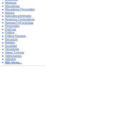
Medicina
Miscelánea
Miscelanea Personales
Música
Naturaleza/Animales
Negocios Corporativos
Noticias/Tv/Farándula
Personales
PodCast
Política
Politica Peruana
Recursos
Religión
Sociedad
Tecnología
Viajes Turismo
VideoJuegos
Videolog
Más blogs...