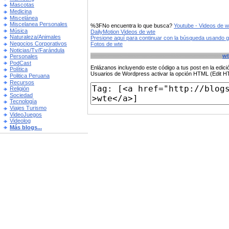
Mascotas
Medicina
Miscelánea
Miscelanea Personales
%3FNo encuentra lo que busca?
Youtube - Videos de w
Música
DailyMotion Videos de wte
Naturaleza/Animales
Presione aquí para continuar con la búsqueda usando 
Negocios Corporativos
Fotos de wte
Noticias/Tv/Farándula
wt
Personales
PodCast
Enlázanos incluyendo este código a tus post en la edi
Política
Usuarios de Wordpress activar la opción HTML (Edit 
Politica Peruana
Recursos
Religión
Sociedad
Tecnología
Viajes Turismo
VideoJuegos
Videolog
Más blogs...