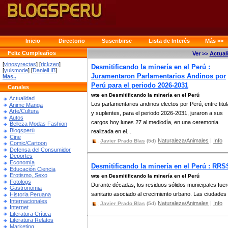
Inicio
Directorio
Suscribirse
Lista de Interés
Más >>
Feliz Cumpleaños
Ver >>
Actual
[
vinosyrectas
] [
rickzen
]
Desmitificando la minería en el Perú :
[
yulsmode
] [
DanielHB
]
Juramentaron Parlamentarios Andinos por
Mas..
Perú para el periodo 2026-2031
Canales
wte en Desmitificando la minería en el Perú
Actualidad
Los parlamentarios andinos electos por Perú, entre titu
Anime Manga
Arte/Cultura
y suplentes, para el periodo 2026-2031, juraron a sus
Autos
cargos hoy lunes 27 al mediodía, en una ceremonia
Belleza Modas Fashion
Blogsperú
realizada en el...
Cine
Naturaleza/Animales
|
Info
Javier Prado Blas
(5d)
Comic/Cartoon
Defensa del Consumidor
Deportes
Economía
Desmitificando la minería en el Perú : RRS
Educación Ciencia
Erotismo, Sexo
wte en Desmitificando la minería en el Perú
Fotologs
Durante décadas, los residuos sólidos municipales fu
Gastronomia
sanitario asociado al crecimiento urbano. Las ciudades c
Historia Peruana
Internacionales
Naturaleza/Animales
|
Info
Javier Prado Blas
(5d)
Internet
Literatura Crítica
Literatura Relatos
Marketing