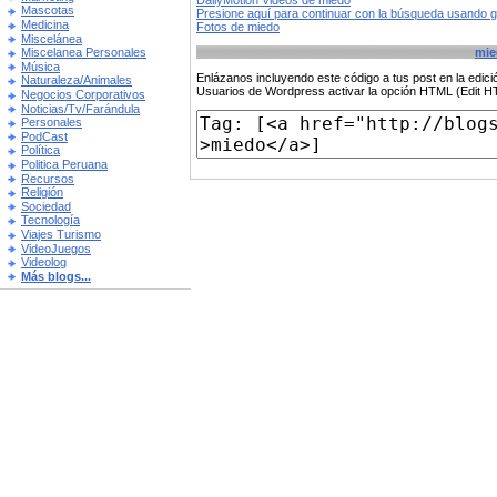
DailyMotion Videos de miedo
Mascotas
Presione aquí para continuar con la búsqueda usando 
Medicina
Fotos de miedo
Miscelánea
mie
Miscelanea Personales
Música
Enlázanos incluyendo este código a tus post en la edi
Naturaleza/Animales
Usuarios de Wordpress activar la opción HTML (Edit 
Negocios Corporativos
Noticias/Tv/Farándula
Personales
PodCast
Política
Politica Peruana
Recursos
Religión
Sociedad
Tecnología
Viajes Turismo
VideoJuegos
Videolog
Más blogs...