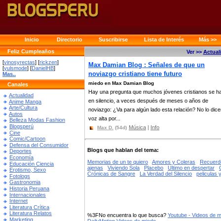
Inicio
Directorio
Suscribirse
Lista de Interés
Más >>
Feliz Cumpleaños
Ver >>
Actual
[
vinosyrectas
] [
rickzen
]
Max Damian Blog : Señales de que un
[
yulsmode
] [
DanielHB
]
noviazgo cristiano tiene futuro
Mas..
miedo en Max Damian Blog
Canales
Hay una pregunta que muchos jóvenes cristianos se h
Actualidad
en silencio, a veces después de meses o años de
Anime Manga
Arte/Cultura
noviazgo: ¿Va para algún lado esta relación? No lo dic
Autos
voz alta por...
Belleza Modas Fashion
Blogsperú
Música
|
Info
Max D.
(54d)
Cine
Comic/Cartoon
Defensa del Consumidor
Blogs que hablan del tema:
Deportes
Economía
Memorias de un te quiero
Amores y Coleras
Recuerdo
Educación Ciencia
ajenas
Viviendo Sola
Placebo
Ultimo en despertar
Erotismo, Sexo
Crónicas de Sangre
La Verdad del Silencio
peliculas 
Fotologs
Gastronomia
Historia Peruana
Internacionales
Internet
Literatura Crítica
Literatura Relatos
%3FNo encuentra lo que busca?
Youtube - Videos de 
Marketing