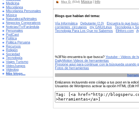
Música
|
Info
Max D.
(53d)
Medicina
Miscelánea
Miscelanea Personales
Música
Blogs que hablan del tema:
Naturaleza/Animales
Negocios Corporativos
Vía Informática
Debutante (2.0)
Encuetra lo que busca
Noticias/Tv/Farándula
corrientes_circulares
my GNU/Linux
Tecnología y So
Personales
Tecnologia Para Los Que no Sabemos
Elhforo.com
A
PodCast
Política
Politica Peruana
Recursos
Religión
Sociedad
%3FNo encuentra lo que busca?
Youtube - Videos de h
Tecnología
DailyMotion Videos de herramientas
Viajes Turismo
Presione aquí para continuar con la búsqueda usando 
VideoJuegos
Fotos de herramientas
Videolog
Más blogs...
herram
Enlázanos incluyendo este código a tus post en la edi
Usuarios de Wordpress activar la opción HTML (Edit 