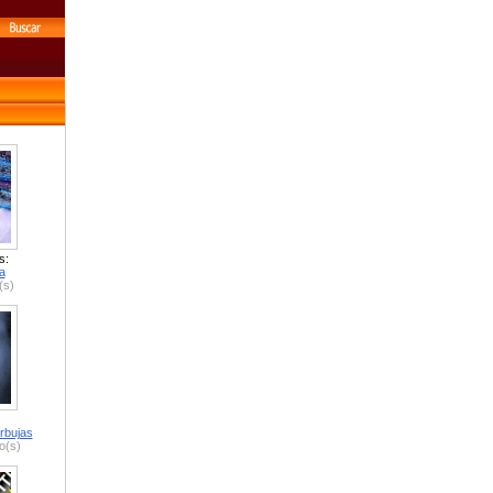
s:
a
(s)
rbujas
o(s)