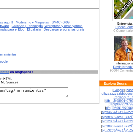
s aquí!!!
Modelismo y Maquetas
SM4C -Bl0G
Entrevista:
ftware
CalinSoft | Tecnología, Wordpress y otras yerbas
Cinencuent
yuda para el Blog
El pallarín
Descargar programas gratis
0 Comentario
erramientas
google
Internaciona
David Krood
98664 Comentar
ientas
en blogsperu :
ción HTML
HTML Source)
Explora Busca
[
Google
] [
past
dfbzzzzzzzzbbbcccc
.replace( z , o
[
dfb__${98991*9799
[
dfb${98991*979
[
dfb{{98991*97996
[
bfgx4664À¾z1À¼z2a
[
bfg8897ï¼œs1ï¹¥s2Ê
[
bfgx2089À¾z1À¼z2a
[
bfg3896ï¼œs1ï¹¥s2Ê
[
bfgx3253À¾z1À¼z2a