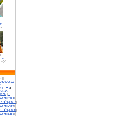
ro
(s)
l:
zma
io(s)
is
] [
dddeeexca
 )
]
6}__::.x
]
96}xca
]
}}xca
] [
1
]
bcxhjl4664
]
ºs3Ê¹hjl8897
]
bcxhjl2089
]
ºs3Ê¹hjl3896
]
bcxhjl3253
]