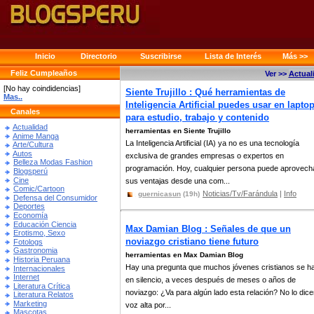
Inicio
Directorio
Suscribirse
Lista de Interés
Más >>
Feliz Cumpleaños
Ver >>
Actual
[No hay coindidencias]
Siente Trujillo : Qué herramientas de
Mas..
Inteligencia Artificial puedes usar en lapto
Canales
para estudio, trabajo y contenido
Actualidad
herramientas en Siente Trujillo
Anime Manga
La Inteligencia Artificial (IA) ya no es una tecnología
Arte/Cultura
Autos
exclusiva de grandes empresas o expertos en
Belleza Modas Fashion
programación. Hoy, cualquier persona puede aprovech
Blogsperú
Cine
sus ventajas desde una com...
Comic/Cartoon
Noticias/Tv/Farándula
|
Info
guernicasun
(19h)
Defensa del Consumidor
Deportes
Economía
Educación Ciencia
Max Damian Blog : Señales de que un
Erotismo, Sexo
noviazgo cristiano tiene futuro
Fotologs
Gastronomia
herramientas en Max Damian Blog
Historia Peruana
Hay una pregunta que muchos jóvenes cristianos se h
Internacionales
Internet
en silencio, a veces después de meses o años de
Literatura Crítica
noviazgo: ¿Va para algún lado esta relación? No lo dic
Literatura Relatos
Marketing
voz alta por...
Mascotas