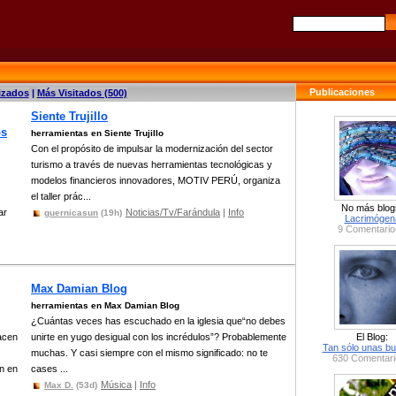
Publicaciones
izados
|
Más Visitados (500)
Siente Trujillo
ps
herramientas en Siente Trujillo
Con el propósito de impulsar la modernización del sector
turismo a través de nuevas herramientas tecnológicas y
modelos financieros innovadores, MOTIV PERÚ, organiza
el taller prác...
No más blog
ar
Noticias/Tv/Farándula
|
Info
guernicasun
(19h)
Lacrimógen
9 Comentario
Max Damian Blog
herramientas en Max Damian Blog
¿Cuántas veces has escuchado en la iglesia que“no debes
acen
unirte en yugo desigual con los incrédulos”? Probablemente
El Blog:
Tan sólo unas bu
muchas. Y casi siempre con el mismo significado: no te
630 Comentari
en en
cases ...
Música
|
Info
Max D.
(53d)