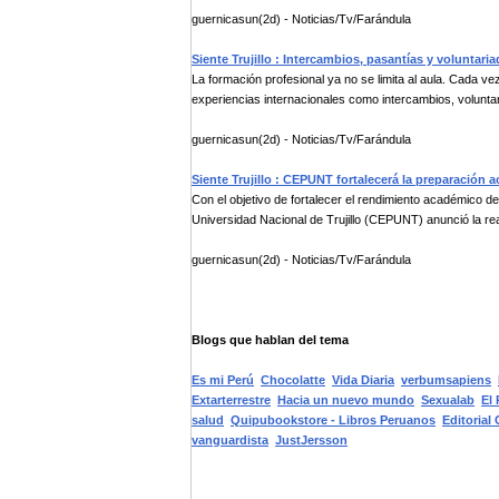
guernicasun(2d) - Noticias/Tv/Farándula
Siente Trujillo : Intercambios, pasantías y voluntari
La formación profesional ya no se limita al aula. Cada
experiencias internacionales como intercambios, voluntar
guernicasun(2d) - Noticias/Tv/Farándula
Siente Trujillo : CEPUNT fortalecerá la preparación
Con el objetivo de fortalecer el rendimiento académico de
Universidad Nacional de Trujillo (CEPUNT) anunció la real
guernicasun(2d) - Noticias/Tv/Farándula
Blogs que hablan del tema
Es mi Perú
Chocolatte
Vida Diaria
verbumsapiens
Extarterrestre
Hacia un nuevo mundo
Sexualab
El 
salud
Quipubookstore - Libros Peruanos
Editorial
vanguardista
JustJersson