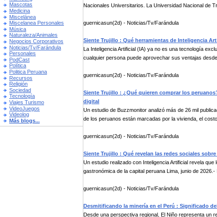
Mascotas
Nacionales Universitarios. La Universidad Nacional de Truj
Medicina
Miscelánea
guernicasun(2d) - Noticias/Tv/Farándula
Miscelanea Personales
Música
Naturaleza/Animales
Siente Trujillo : Qué herramientas de Inteligencia Ar
Negocios Corporativos
Noticias/Tv/Farándula
La Inteligencia Artificial (IA) ya no es una tecnología 
Personales
cualquier persona puede aprovechar sus ventajas desde
PodCast
Política
Politica Peruana
guernicasun(2d) - Noticias/Tv/Farándula
Recursos
Religión
Sociedad
Siente Trujillo : ¿Qué quieren comprar los peruanos
Tecnología
digital
Viajes Turismo
VideoJuegos
Un estudio de Buzzmonitor analizó más de 26 mil publica
Videolog
de los peruanos están marcadas por la vivienda, el costo 
Más blogs...
guernicasun(2d) - Noticias/Tv/Farándula
Siente Trujillo : Qué revelan las redes sociales sobre
Un estudio realizado con Inteligencia Artificial revela que
gastronómica de la capital peruana Lima, junio de 2026.- 
guernicasun(2d) - Noticias/Tv/Farándula
Desmitificando la minería en el Perú : Significado d
Desde una perspectiva regional, El Niño representa un r