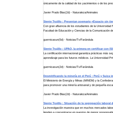
únicamente de la calidad de los yacimientos o de los preci
Javier Prado Blas(2d) - Naturaleza/Animales
Siente Trujillo : Presentan poemario «Espacio sin ti
Con gran afluencia de los estudiantes de la Universidad N
Facultad de Educación y Ciencias de la Comunicación de
guernicasun(5d) - Noticias/Tv/Farándula
Siente Trujillo : UPAO, la primera en certificar con
La certificación internacional garantiza prácticas más 
aprendizaje para los futuros médicos. La Universidad Pri
guernicasun(2d) - Noticias/Tv/Farándula
Desmitificando la minería en el Perú : Perú y Suiza 
El Ministerio de Energía y Minas (MINEM) y la Confede
para promover una minería artesanal y de pequeña esca
Javier Prado Blas(2d) - Naturaleza/Animales
Siente Trujillo : Situación de la segregación labora
La investigación muestra que en muchos mercados laboral
tienden a concentrarse en puestos de menor responsabili