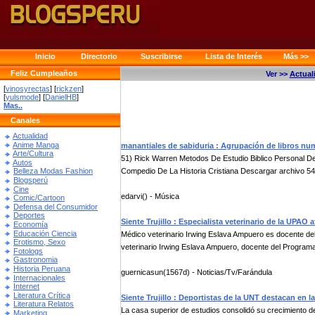
Inicio
Directorio
Suscribirse
Lista de Interés
Más >>
Feliz Cumpleaños
Ver >>
Actual
[
vinosyrectas
] [
rickzen
]
[
yulsmode
] [
DanielHB
]
Mas..
Canales
Actualidad
Anime Manga
manantiales de sabiduria : Agrupación de libros nu
Arte/Cultura
51) Rick Warren Metodos De Estudio Biblico Personal De
Autos
Compedio De La Historia Cristiana Descargar archivo 54)
Belleza Modas Fashion
Blogsperú
Cine
edarvi() - Música
Comic/Cartoon
Defensa del Consumidor
Deportes
Siente Trujillo : Especialista veterinario de la UPAO
Economía
Educación Ciencia
Médico veterinario Irwing Eslava Ampuero es docente del
Erotismo, Sexo
veterinario Irwing Eslava Ampuero, docente del Programa
Fotologs
Gastronomia
Historia Peruana
guernicasun(1567d) - Noticias/Tv/Farándula
Internacionales
Internet
Literatura Crítica
Siente Trujillo : Deportistas de la UNT destacan en l
Literatura Relatos
La casa superior de estudios consolidó su crecimiento 
Marketing