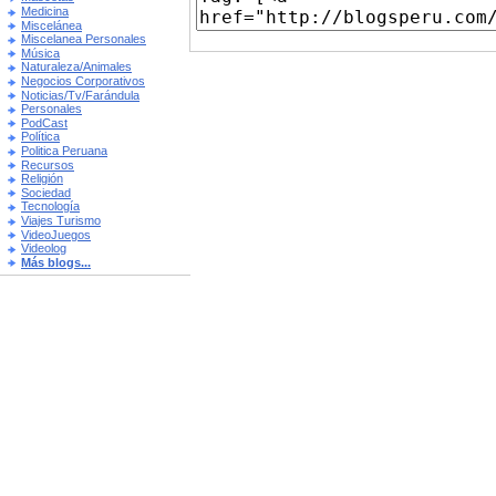
Medicina
Miscelánea
Miscelanea Personales
Música
Naturaleza/Animales
Negocios Corporativos
Noticias/Tv/Farándula
Personales
PodCast
Política
Politica Peruana
Recursos
Religión
Sociedad
Tecnología
Viajes Turismo
VideoJuegos
Videolog
Más blogs...