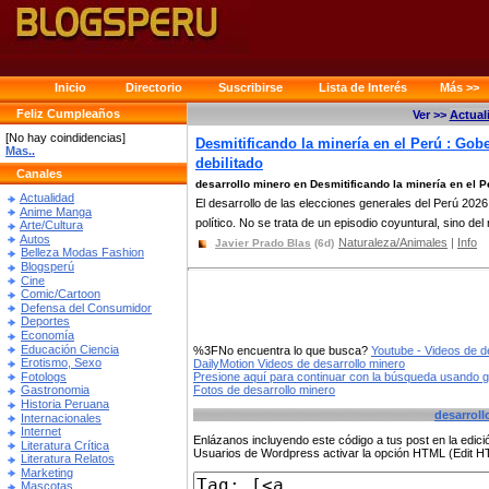
Inicio
Directorio
Suscribirse
Lista de Interés
Más >>
Feliz Cumpleaños
Ver >>
Actual
[No hay coindidencias]
Desmitificando la minería en el Perú : Gob
Mas..
debilitado
Canales
desarrollo minero en Desmitificando la minería en el P
Actualidad
El desarrollo de las elecciones generales del Perú 2026 
Anime Manga
político. No se trata de un episodio coyuntural, sino del r
Arte/Cultura
Autos
Naturaleza/Animales
|
Info
Javier Prado Blas
(6d)
Belleza Modas Fashion
Blogsperú
Cine
Comic/Cartoon
Defensa del Consumidor
Deportes
Economía
Educación Ciencia
%3FNo encuentra lo que busca?
Youtube - Videos de d
Erotismo, Sexo
DailyMotion Videos de desarrollo minero
Fotologs
Presione aquí para continuar con la búsqueda usando 
Fotos de desarrollo minero
Gastronomia
Historia Peruana
desarroll
Internacionales
Internet
Enlázanos incluyendo este código a tus post en la edi
Literatura Crítica
Usuarios de Wordpress activar la opción HTML (Edit 
Literatura Relatos
Marketing
Mascotas