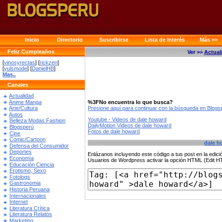
Inicio
Directorio
Suscribirse
Lista de Interés
Más >>
Feliz Cumpleaños
Ver >>
Actual
[
vinosyrectas
] [
rickzen
]
[
yulsmode
] [
DanielHB
]
Mas..
Canales
Actualidad
Anime Manga
%3FNo encuentra lo que busca?
Presione aquí para continuar con la búsqueda en Blog
Arte/Cultura
Autos
Youtube - Videos de dale howard
Belleza Modas Fashion
DailyMotion Videos de dale howard
Blogsperú
Fotos de dale howard
Cine
Comic/Cartoon
dale h
Defensa del Consumidor
Deportes
Enlázanos incluyendo este código a tus post en la edi
Economía
Usuarios de Wordpress activar la opción HTML (Edit 
Educación Ciencia
Erotismo, Sexo
Fotologs
Gastronomia
Historia Peruana
Internacionales
Internet
Literatura Crítica
Literatura Relatos
Marketing