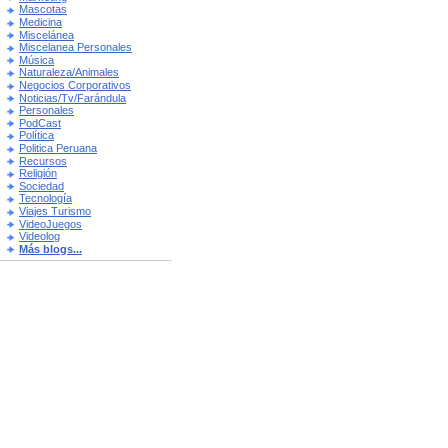
Mascotas
Medicina
Miscelánea
Miscelanea Personales
Música
Naturaleza/Animales
Negocios Corporativos
Noticias/Tv/Farándula
Personales
PodCast
Política
Politica Peruana
Recursos
Religión
Sociedad
Tecnología
Viajes Turismo
VideoJuegos
Videolog
Más blogs...