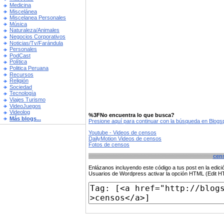
Medicina
Miscelánea
Miscelanea Personales
Música
Naturaleza/Animales
Negocios Corporativos
Noticias/Tv/Farándula
Personales
PodCast
Política
Politica Peruana
Recursos
Religión
Sociedad
Tecnología
Viajes Turismo
VideoJuegos
Videolog
%3FNo encuentra lo que busca?
Más blogs...
Presione aquí para continuar con la búsqueda en Blog
Youtube - Videos de censos
DailyMotion Videos de censos
Fotos de censos
cen
Enlázanos incluyendo este código a tus post en la edi
Usuarios de Wordpress activar la opción HTML (Edit 