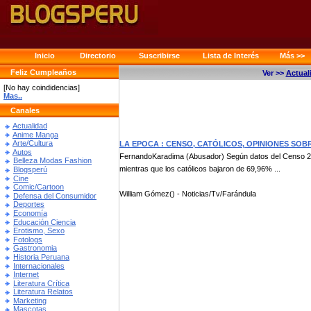
Inicio
Directorio
Suscribirse
Lista de Interés
Más >>
Feliz Cumpleaños
Ver >>
Actual
[No hay coindidencias]
Mas..
Canales
Actualidad
Anime Manga
Arte/Cultura
LA EPOCA : CENSO, CATÓLICOS, OPINIONES SOB
Autos
FernandoKaradima (Abusador) Según datos del Censo 201
Belleza Modas Fashion
mientras que los católicos bajaron de 69,96% ...
Blogsperú
Cine
Comic/Cartoon
William Gómez() - Noticias/Tv/Farándula
Defensa del Consumidor
Deportes
Economía
Educación Ciencia
Erotismo, Sexo
Fotologs
Gastronomia
Historia Peruana
Internacionales
Internet
Literatura Crítica
Literatura Relatos
Marketing
Mascotas