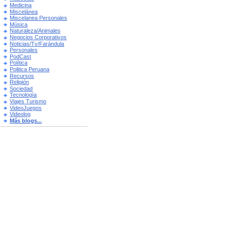
Medicina
Miscelánea
Miscelanea Personales
Música
Naturaleza/Animales
Negocios Corporativos
Noticias/Tv/Farándula
Personales
PodCast
Política
Politica Peruana
Recursos
Religión
Sociedad
Tecnología
Viajes Turismo
VideoJuegos
Videolog
Más blogs...