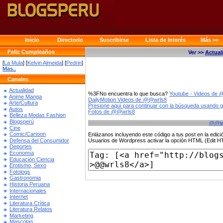
Inicio
Directorio
Suscribirse
Lista de Interés
Más >>
Feliz Cumpleaños
Ver >>
Actual
[
La Mula
] [
Kelvin Almeida
] [
Pedrin
]
Mas..
Canales
Actualidad
%3FNo encuentra lo que busca?
Youtube - Videos de
Anime Manga
DailyMotion Videos de @@wrls8
Arte/Cultura
Presione aquí para continuar con la búsqueda usando 
Autos
Fotos de @@wrls8
Belleza Modas Fashion
Blogsperú
@@w
Cine
Comic/Cartoon
Enlázanos incluyendo este código a tus post en la edi
Defensa del Consumidor
Usuarios de Wordpress activar la opción HTML (Edit 
Deportes
Economía
Educación Ciencia
Erotismo, Sexo
Fotologs
Gastronomia
Historia Peruana
Internacionales
Internet
Literatura Crítica
Literatura Relatos
Marketing
Mascotas