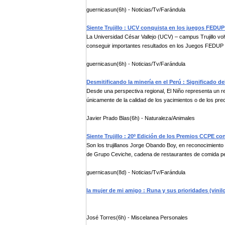
guernicasun(6h) - Noticias/Tv/Farándula
Siente Trujillo : UCV conquista en los juegos FEDUP
La Universidad César Vallejo (UCV) – campus Trujillo vol
conseguir importantes resultados en los Juegos FEDUP 
guernicasun(6h) - Noticias/Tv/Farándula
Desmitificando la minería en el Perú : Significado d
Desde una perspectiva regional, El Niño representa un r
únicamente de la calidad de los yacimientos o de los preci
Javier Prado Blas(6h) - Naturaleza/Animales
Siente Trujillo : 20º Edición de los Premios CCPE c
Son los trujillanos Jorge Obando Boy, en reconocimient
de Grupo Ceviche, cadena de restaurantes de comida per
guernicasun(8d) - Noticias/Tv/Farándula
la mujer de mi amigo : Runa y sus prioridades (vinil
José Torres(6h) - Miscelanea Personales