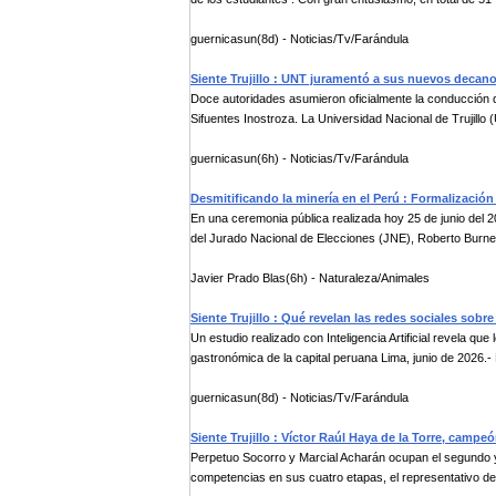
guernicasun(8d) - Noticias/Tv/Farándula
Siente Trujillo : UNT juramentó a sus nuevos decano
Doce autoridades asumieron oficialmente la conducción 
Sifuentes Inostroza. La Universidad Nacional de Trujillo (
guernicasun(6h) - Noticias/Tv/Farándula
Desmitificando la minería en el Perú : Formalización
En una ceremonia pública realizada hoy 25 de junio del 20
del Jurado Nacional de Elecciones (JNE), Roberto Burneo
Javier Prado Blas(6h) - Naturaleza/Animales
Siente Trujillo : Qué revelan las redes sociales sobre
Un estudio realizado con Inteligencia Artificial revela que
gastronómica de la capital peruana Lima, junio de 2026.- 
guernicasun(8d) - Noticias/Tv/Farándula
Siente Trujillo : Víctor Raúl Haya de la Torre, cam
Perpetuo Socorro y Marcial Acharán ocupan el segundo y 
competencias en sus cuatro etapas, el representativo del 