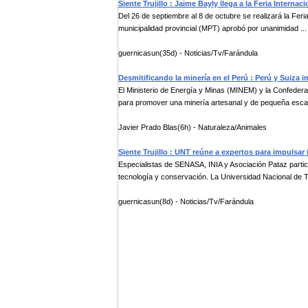
Siente Trujillo : Jaime Bayly llega a la Feria Internaci
Del 26 de septiembre al 8 de octubre se realizará la Feria 
municipalidad provincial (MPT) aprobó por unanimidad ...
guernicasun(35d) - Noticias/Tv/Farándula
Desmitificando la minería en el Perú : Perú y Suiza 
El Ministerio de Energía y Minas (MINEM) y la Confede
para promover una minería artesanal y de pequeña esca
Javier Prado Blas(6h) - Naturaleza/Animales
Siente Trujillo : UNT reúne a expertos para impulsar
Especialistas de SENASA, INIA y Asociación Pataz partici
tecnología y conservación. La Universidad Nacional de Tr
guernicasun(8d) - Noticias/Tv/Farándula