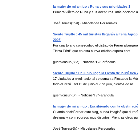
la mujer de mi amigo : Runa y sus prioridades 1
Primera viñeta de Runa y sus aventuras, más adelante má
José Torres(35d) - Miscelanea Personales
Siente Trujillo : 45 mil turistas llegarán a Feria Agrop
2026’
Por cuarto año consecutivo el distrito de Paiján albergará
Tierra Fértil” que en esta nueva edición espera cont...
guernicasun(35d) - Noticias/Tv/Farándula
Siente Trujillo : En junio llega la Fiesta de la Música 
17 ciudades a nivel nacional se suman a Fiesta de la Mú
todo el Perú. Del 13 de junio al 7 de julio, cientos de ar...
guernicasun(6h) - Noticias/Tv/Farándula
la mujer de mi amigo : Escribiendo con la obstinaci
Cuando decidí crear este blog, nunca imaginé que durar
desigual y con recursos muy distintos. Mientras otros aut
José Torres(6h) - Miscelanea Personales