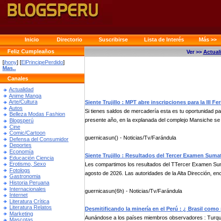
Inicio
Directorio
Suscribirse
Lista de Interés
Más >>
Feliz Cumpleaños
Ver >>
Actual
[
jhony
] [
ElPrincipePerdido
]
Mas..
Canales
Actualidad
Anime Manga
Arte/Cultura
Siente Trujillo : MPT abre inscripciones para la III F
Autos
Si tienes saldos de mercadería esta es tu oportunidad pa
Belleza Modas Fashion
presente año, en la explanada del complejo Mansiche se 
Blogsperú
Cine
Comic/Cartoon
guernicasun() - Noticias/Tv/Farándula
Defensa del Consumidor
Deportes
Economía
Siente Trujillo : Resultados del Tercer Examen Suma
Educación Ciencia
Erotismo, Sexo
Les compartimos los resultados del TTercer Examen Su
Fotologs
agosto de 2026. Las autoridades de la Alta Dirección, e
Gastronomia
Historia Peruana
Internacionales
guernicasun(6h) - Noticias/Tv/Farándula
Internet
Literatura Crítica
Literatura Relatos
Desmitificando la minería en el Perú : ¿ Brasil com
Marketing
Aunándose a los países miembros observadores : Turquía
Mascotas