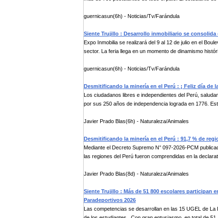
guernicasun(6h) - Noticias/Tv/Farándula
Siente Trujillo : Desarrollo inmobiliario se consoli
Expo Inmobilia se realizará del 9 al 12 de julio en el B
sector. La feria llega en un momento de dinamismo históri
guernicasun(6h) - Noticias/Tv/Farándula
Desmitificando la minería en el Perú : ¡ Feliz día de
Los ciudadanos libres e independientes del Perú, saluda
por sus 250 años de independencia lograda en 1776. Esta
Javier Prado Blas(6h) - Naturaleza/Animales
Desmitificando la minería en el Perú : 91,7 % de re
Mediante el Decreto Supremo N° 097-2026-PCM publicado e
las regiones del Perú fueron comprendidas en la declarat
Javier Prado Blas(8d) - Naturaleza/Animales
Siente Trujillo : Más de 51 800 escolares participan
Paradeportivos 2026
Las competencias se desarrollan en las 15 UGEL de La Lib
de los estudiantes . Con gran entusiasmo, en total de 51 .