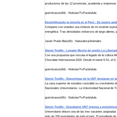
productores de las 12 provincias, academia y empresas pa
guernicasun(8d) - Noticias/Tv/Farándula
Desmitificando la minería en el Perú : De pasivo ambi
Comparto con ustedes una síntesis de mi reciente exposi
energética: Tras denodados esfuerzos de largo aliento, p
Javier Prado Blas(6h) - Naturaleza/Animales
Siente Trujillo : Legado Moche de región La Libertad
Con una propuesta que rescata el legado de la cultura Mo
Chocolate Internacional 2026. Desde el stand S-51, el G.
guernicasun(8d) - Noticias/Tv/Farándula
Siente Trujillo : Deportistas de la UNT destacan en l
La casa superior de estudios consolidó su crecimiento 
Nacionales Universitarios. La Universidad Nacional de Truj
guernicasun(6h) - Noticias/Tv/Farándula
Siente Trujillo : Estudiante UNT ingresa a prestigio
Universitario obtuvo una de las tres vacantes asignadas
más de 700 postulantes de todo el país. El estudiante de l