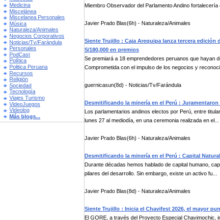
Medicina
Miembro Observador del Parlamento Andino fortalecería e
Miscelánea
Miscelanea Personales
Javier Prado Blas(6h) - Naturaleza/Animales
Música
Naturaleza/Animales
Negocios Corporativos
Siente Trujillo : Caja Arequipa lanza tercera edici
Noticias/Tv/Farándula
Personales
S/180,000 en premios
PodCast
Se premiará a 18 emprendedores peruanos que hayan dem
Política
Politica Peruana
Comprometida con el impulso de los negocios y reconocim
Recursos
Religión
guernicasun(8d) - Noticias/Tv/Farándula
Sociedad
Tecnología
Viajes Turismo
Desmitificando la minería en el Perú : Juramentaron
VideoJuegos
Videolog
Los parlamentarios andinos electos por Perú, entre titul
Más blogs...
lunes 27 al mediodía, en una ceremonia realizada en el...
Javier Prado Blas(6h) - Naturaleza/Animales
Desmitificando la minería en el Perú : Capital Natur
Durante décadas hemos hablado de capital humano, capital 
pilares del desarrollo. Sin embargo, existe un activo fu...
Javier Prado Blas(8d) - Naturaleza/Animales
Siente Trujillo : Inicia el Chavifest 2026, el mayor 
El GORE, a través del Proyecto Especial Chavimochic, 