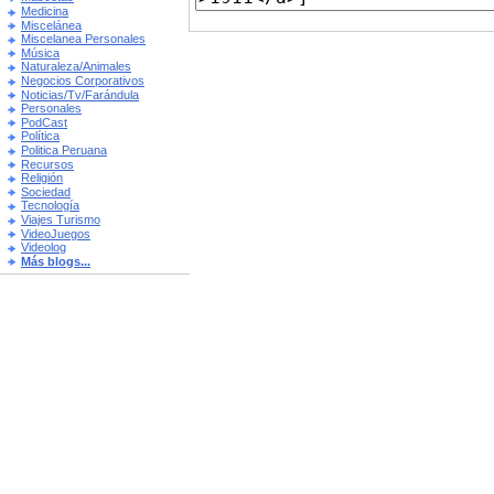
Medicina
Miscelánea
Miscelanea Personales
Música
Naturaleza/Animales
Negocios Corporativos
Noticias/Tv/Farándula
Personales
PodCast
Política
Politica Peruana
Recursos
Religión
Sociedad
Tecnología
Viajes Turismo
VideoJuegos
Videolog
Más blogs...