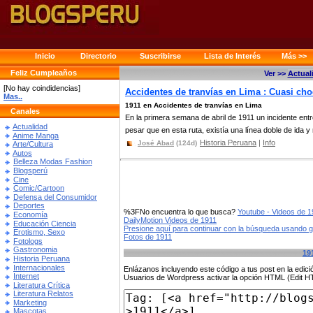
Inicio
Directorio
Suscribirse
Lista de Interés
Más >>
Feliz Cumpleaños
Ver >>
Actual
[No hay coindidencias]
Accidentes de tranvías en Lima : Cuasi choq
Mas..
1911 en Accidentes de tranvías en Lima
Canales
En la primera semana de abril de 1911 un incidente entre 
Actualidad
pesar que en esta ruta, existía una línea doble de ida y r
Anime Manga
Historia Peruana
|
Info
José Abad
(124d)
Arte/Cultura
Autos
Belleza Modas Fashion
Blogsperú
Cine
Comic/Cartoon
Defensa del Consumidor
Deportes
%3FNo encuentra lo que busca?
Youtube - Videos de 1
Economía
DailyMotion Videos de 1911
Educación Ciencia
Presione aquí para continuar con la búsqueda usando 
Erotismo, Sexo
Fotos de 1911
Fotologs
Gastronomia
19
Historia Peruana
Internacionales
Enlázanos incluyendo este código a tus post en la edi
Internet
Usuarios de Wordpress activar la opción HTML (Edit 
Literatura Crítica
Literatura Relatos
Marketing
Mascotas