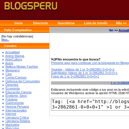
Inicio
Directorio
Suscribirse
Lista de Interés
Más >>
Feliz Cumpleaños
Ver >>
Actual
[No hay coindidencias]
Mas..
Canales
Actualidad
Anime Manga
%3FNo encuentra lo que busca?
Arte/Cultura
Presione aquí para continuar con la búsqueda en Blog
Autos
Belleza Modas Fashion
Youtube - Videos de 1 or 3+2862861 0+0+0+1
Blogsperú
DailyMotion Videos de 1 or 3+2862861 0+0+0+1
Cine
Fotos de 1 or 3+2862861 0+0+0+1
Comic/Cartoon
Defensa del Consumidor
1 or 3+2862
Deportes
Economía
Enlázanos incluyendo este código a tus post en la edi
Educación Ciencia
Usuarios de Wordpress activar la opción HTML (Edit 
Erotismo, Sexo
Fotologs
Gastronomia
Historia Peruana
Internacionales
Internet
Literatura Crítica
Literatura Relatos
Marketing
Mascotas