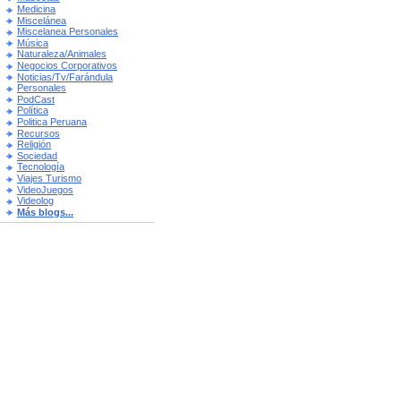
Medicina
Miscelánea
Miscelanea Personales
Música
Naturaleza/Animales
Negocios Corporativos
Noticias/Tv/Farándula
Personales
PodCast
Política
Politica Peruana
Recursos
Religión
Sociedad
Tecnología
Viajes Turismo
VideoJuegos
Videolog
Más blogs...