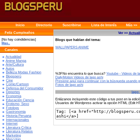
Inicio
Directorio
Suscribirse
Lista de Interés
Más >>
Feliz Cumpleaños
Ver >>
Actual
[No hay coindidencias]
Blogs que hablan del tema:
Mas..
WALLPAPERS ANIME
Canales
Actualidad
Anime Manga
Arte/Cultura
Autos
Belleza Modas Fashion
%3FNo encuentra lo que busca?
Youtube - Videos de l
Blogsperú
DailyMotion Videos de lago ashi
Cine
Presione aquí para continuar con la búsqueda usando 
Comic/Cartoon
Fotos de lago ashi
Defensa del Consumidor
lago 
Deportes
Economía
Enlázanos incluyendo este código a tus post en la edi
Educación Ciencia
Usuarios de Wordpress activar la opción HTML (Edit 
Erotismo, Sexo
Fotologs
Gastronomia
Historia Peruana
Internacionales
Internet
Literatura Crítica
Literatura Relatos
Marketing
Mascotas