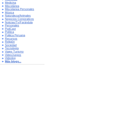
Medicina
Miscelánea
Miscelanea Personales
Música
Naturaleza/Animales
Negocios Corporativos
Noticias/Tv/Farándula
Personales
PodCast
Política
Politica Peruana
Recursos
Religión
Sociedad
Tecnología
Viajes Turismo
VideoJuegos
Videolog
Más blogs...