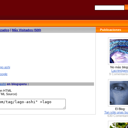
Publicaciones
izados
|
Más Visitados (500)
ago ashi
No más blog
Lacrimógen
google
9 Comentario
ashi
en blogsperu :
ción HTML
HTML Source)
El Blog:
Tan sólo unas bu
630 Comentari