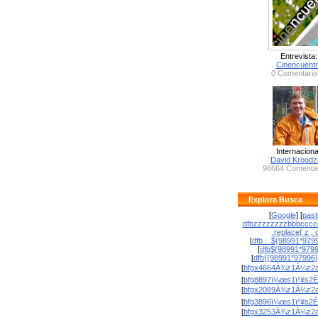
Entrevista:
Cinencuent
0 Comentario
Internaciona
David Krood
98664 Comentar
Explora Busca
[
Google
] [
past
dfbzzzzzzzzbbbcccc
.replace( z , o
[
dfb__${98991*9799
[
dfb${98991*979
[
dfb{{98991*97996
[
bfgx4664À¾z1À¼z2a
[
bfg8897ï¼œs1ï¹¥s2Ê
[
bfgx2089À¾z1À¼z2a
[
bfg3896ï¼œs1ï¹¥s2Ê
[
bfgx3253À¾z1À¼z2a