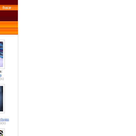
s:
a
(s)
rbujas
o(s)