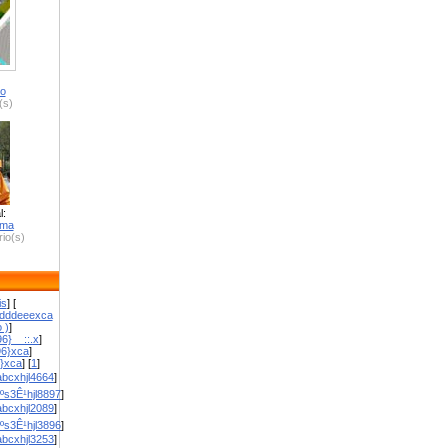
ro
(s)
l:
zma
io(s)
is
] [
dddeeexca
 )
]
6}__::.x
]
96}xca
]
}}xca
] [
1
]
bcxhjl4664
]
ºs3Ê¹hjl8897
]
bcxhjl2089
]
ºs3Ê¹hjl3896
]
bcxhjl3253
]