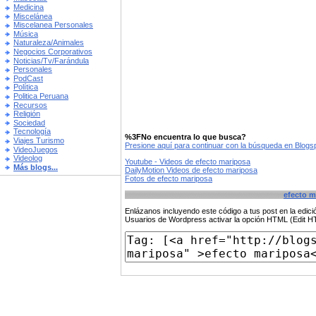
Medicina
Miscelánea
Miscelanea Personales
Música
Naturaleza/Animales
Negocios Corporativos
Noticias/Tv/Farándula
Personales
PodCast
Política
Politica Peruana
Recursos
Religión
Sociedad
Tecnología
%3FNo encuentra lo que busca?
Viajes Turismo
Presione aquí para continuar con la búsqueda en Blog
VideoJuegos
Videolog
Youtube - Videos de efecto mariposa
Más blogs...
DailyMotion Videos de efecto mariposa
Fotos de efecto mariposa
efecto m
Enlázanos incluyendo este código a tus post en la edi
Usuarios de Wordpress activar la opción HTML (Edit 