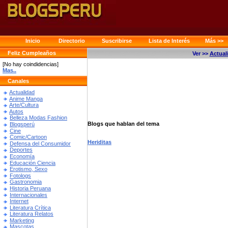
Inicio
Directorio
Suscribirse
Lista de Interés
Más >>
Feliz Cumpleaños
Ver >>
Actual
[No hay coindidencias]
Mas..
Canales
Actualidad
Anime Manga
Arte/Cultura
Autos
Belleza Modas Fashion
Blogs que hablan del tema
Blogsperú
Cine
Comic/Cartoon
Heriditas
Defensa del Consumidor
Deportes
Economía
Educación Ciencia
Erotismo, Sexo
Fotologs
Gastronomia
Historia Peruana
Internacionales
Internet
Literatura Crítica
Literatura Relatos
Marketing
Mascotas