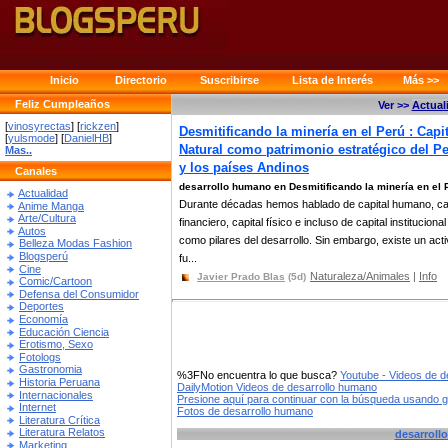
Inicio
Directorio
Suscribirse
Lista de Interés
Más >>
Feliz Cumpleaños
Ver >>
Actual
[
vinosyrectas
] [
rickzen
]
Desmitificando la minería en el Perú : Capit
[
yulsmode
] [
DanielHB
]
Natural como patrimonio estratégico del P
Mas..
y los países Andinos
Canales
desarrollo humano en Desmitificando la minería en el 
Actualidad
Durante décadas hemos hablado de capital humano, cap
Anime Manga
Arte/Cultura
financiero, capital físico e incluso de capital institucional
Autos
como pilares del desarrollo. Sin embargo, existe un act
Belleza Modas Fashion
Blogsperú
fu...
Cine
Naturaleza/Animales
|
Info
Javier Prado Blas
(5d)
Comic/Cartoon
Defensa del Consumidor
Deportes
Economía
Educación Ciencia
Erotismo, Sexo
Fotologs
Gastronomia
%3FNo encuentra lo que busca?
Youtube - Videos de d
Historia Peruana
DailyMotion Videos de desarrollo humano
Internacionales
Presione aquí para continuar con la búsqueda usando 
Internet
Fotos de desarrollo humano
Literatura Crítica
Literatura Relatos
desarroll
Marketing