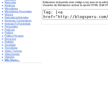
Enlázanos incluyendo este código a tus post en la edi
Mascotas
Usuarios de Wordpress activar la opción HTML (Edit 
Medicina
Miscelánea
Miscelanea Personales
Música
Naturaleza/Animales
Negocios Corporativos
Noticias/Tv/Farándula
Personales
PodCast
Política
Politica Peruana
Recursos
Religión
Sociedad
Tecnología
Viajes Turismo
VideoJuegos
Videolog
Más blogs...