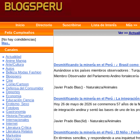
Inicio
Directorio
Suscribirse
Lista de Interés
Más >>
Feliz Cumpleaños
Ver >>
Actual
[No hay coindidencias]
Mas..
Canales
Actualidad
Anime Manga
Arte/Cultura
Desmitificando la minería en el Perú : ¿ Brasil com
Autos
Aunándose a los países miembros observadores : Turquía
Belleza Modas Fashion
Miembro Observador del Parlamento Andino fortalecería e
Blogsperú
Cine
Comic/Cartoon
Javier Prado Blas() - Naturaleza/Animales
Defensa del Consumidor
Deportes
Economía
Desmitificando la minería en el Perú : La integración
Educación Ciencia
Erotismo, Sexo
Hoy 26 de mayo de 2026 se conmemora 57 años de la fir
Fotologs
de integración andina y sentó las bases de uno de los pr
Gastronomia
Historia Peruana
Internacionales
Javier Prado Blas(6d) - Naturaleza/Animales
Internet
Literatura Crítica
Literatura Relatos
Desmitificando la minería en el Perú : El Niño : Fe
Marketing
En términos sencillos, y respondiendo a una inquietud fr
Mascotas