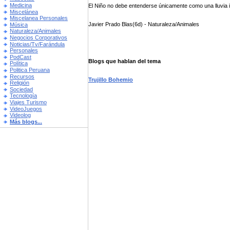
Medicina
El Niño no debe entenderse únicamente como una lluvia i.
Miscelánea
Miscelanea Personales
Javier Prado Blas(6d) - Naturaleza/Animales
Música
Naturaleza/Animales
Negocios Corporativos
Noticias/Tv/Farándula
Personales
PodCast
Blogs que hablan del tema
Política
Politica Peruana
Recursos
Trujillo Bohemio
Religión
Sociedad
Tecnología
Viajes Turismo
VideoJuegos
Videolog
Más blogs...