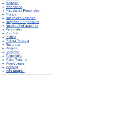
Medicina
Miscelánea
Miscelanea Personales
Música
Naturaleza/Animales
Negocios Corporativos
Noticias/Tv/Farándula
Personales
PodCast
Política
Politica Peruana
Recursos
Religión
Sociedad
Tecnología
Viajes Turismo
VideoJuegos
Videolog
Más blogs...