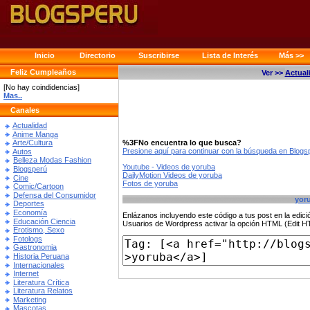
Inicio
Directorio
Suscribirse
Lista de Interés
Más >>
Feliz Cumpleaños
Ver >>
Actual
[No hay coindidencias]
Mas..
Canales
Actualidad
Anime Manga
%3FNo encuentra lo que busca?
Arte/Cultura
Presione aquí para continuar con la búsqueda en Blog
Autos
Belleza Modas Fashion
Youtube - Videos de yoruba
Blogsperú
DailyMotion Videos de yoruba
Cine
Fotos de yoruba
Comic/Cartoon
Defensa del Consumidor
yor
Deportes
Economía
Enlázanos incluyendo este código a tus post en la edi
Educación Ciencia
Usuarios de Wordpress activar la opción HTML (Edit 
Erotismo, Sexo
Fotologs
Gastronomia
Historia Peruana
Internacionales
Internet
Literatura Crítica
Literatura Relatos
Marketing
Mascotas