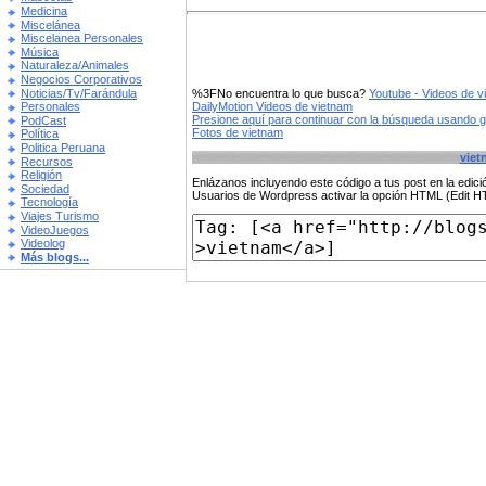
Medicina
Miscelánea
Miscelanea Personales
Música
Naturaleza/Animales
Negocios Corporativos
Noticias/Tv/Farándula
%3FNo encuentra lo que busca?
Youtube - Videos de v
DailyMotion Videos de vietnam
Personales
Presione aquí para continuar con la búsqueda usando 
PodCast
Fotos de vietnam
Política
Politica Peruana
viet
Recursos
Religión
Enlázanos incluyendo este código a tus post en la edi
Sociedad
Usuarios de Wordpress activar la opción HTML (Edit 
Tecnología
Viajes Turismo
VideoJuegos
Videolog
Más blogs...