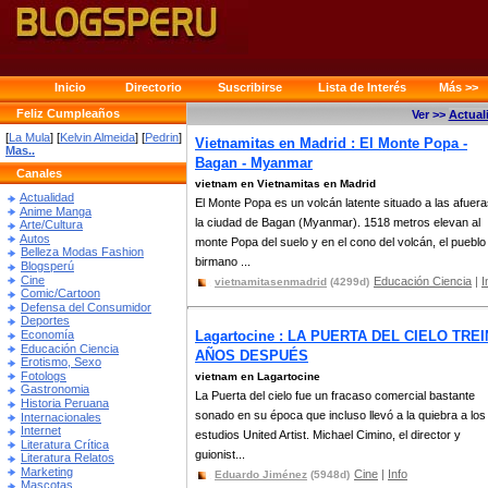
Inicio
Directorio
Suscribirse
Lista de Interés
Más >>
Feliz Cumpleaños
Ver >>
Actual
[
La Mula
] [
Kelvin Almeida
] [
Pedrin
]
Vietnamitas en Madrid : El Monte Popa -
Mas..
Bagan - Myanmar
Canales
vietnam en Vietnamitas en Madrid
Actualidad
El Monte Popa es un volcán latente situado a las afuer
Anime Manga
la ciudad de Bagan (Myanmar). 1518 metros elevan al
Arte/Cultura
Autos
monte Popa del suelo y en el cono del volcán, el pueblo
Belleza Modas Fashion
birmano ...
Blogsperú
Cine
Educación Ciencia
|
I
vietnamitasenmadrid
(4299d)
Comic/Cartoon
Defensa del Consumidor
Deportes
Economía
Lagartocine : LA PUERTA DEL CIELO TRE
Educación Ciencia
AÑOS DESPUÉS
Erotismo, Sexo
Fotologs
vietnam en Lagartocine
Gastronomia
La Puerta del cielo fue un fracaso comercial bastante
Historia Peruana
sonado en su época que incluso llevó a la quiebra a los
Internacionales
Internet
estudios United Artist. Michael Cimino, el director y
Literatura Crítica
guionist...
Literatura Relatos
Marketing
Cine
|
Info
Eduardo Jiménez
(5948d)
Mascotas