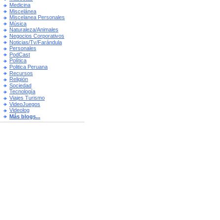
Medicina
Miscelánea
Miscelanea Personales
Música
Naturaleza/Animales
Negocios Corporativos
Noticias/Tv/Farándula
Personales
PodCast
Política
Politica Peruana
Recursos
Religión
Sociedad
Tecnología
Viajes Turismo
VideoJuegos
Videolog
Más blogs...