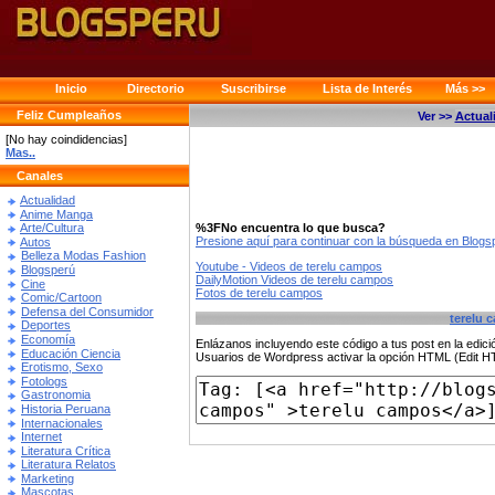
Inicio
Directorio
Suscribirse
Lista de Interés
Más >>
Feliz Cumpleaños
Ver >>
Actual
[No hay coindidencias]
Mas..
Canales
Actualidad
Anime Manga
%3FNo encuentra lo que busca?
Arte/Cultura
Presione aquí para continuar con la búsqueda en Blog
Autos
Belleza Modas Fashion
Youtube - Videos de terelu campos
Blogsperú
DailyMotion Videos de terelu campos
Cine
Fotos de terelu campos
Comic/Cartoon
Defensa del Consumidor
terelu 
Deportes
Economía
Enlázanos incluyendo este código a tus post en la edi
Educación Ciencia
Usuarios de Wordpress activar la opción HTML (Edit 
Erotismo, Sexo
Fotologs
Gastronomia
Historia Peruana
Internacionales
Internet
Literatura Crítica
Literatura Relatos
Marketing
Mascotas