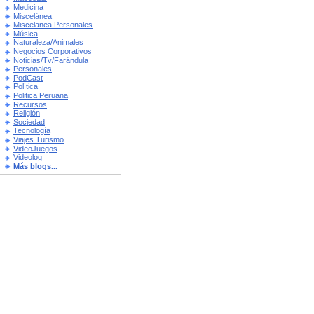
Medicina
Miscelánea
Miscelanea Personales
Música
Naturaleza/Animales
Negocios Corporativos
Noticias/Tv/Farándula
Personales
PodCast
Política
Politica Peruana
Recursos
Religión
Sociedad
Tecnología
Viajes Turismo
VideoJuegos
Videolog
Más blogs...