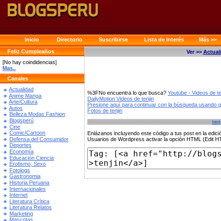
Inicio
Directorio
Suscribirse
Lista de Interés
Más >>
Feliz Cumpleaños
Ver >>
Actual
[No hay coindidencias]
Mas..
Canales
Actualidad
%3FNo encuentra lo que busca?
Youtube - Videos de te
Anime Manga
DailyMotion Videos de tenjin
Arte/Cultura
Presione aquí para continuar con la búsqueda usando 
Autos
Fotos de tenjin
Belleza Modas Fashion
Blogsperú
ten
Cine
Comic/Cartoon
Enlázanos incluyendo este código a tus post en la edi
Defensa del Consumidor
Usuarios de Wordpress activar la opción HTML (Edit 
Deportes
Economía
Educación Ciencia
Erotismo, Sexo
Fotologs
Gastronomia
Historia Peruana
Internacionales
Internet
Literatura Crítica
Literatura Relatos
Marketing
Mascotas