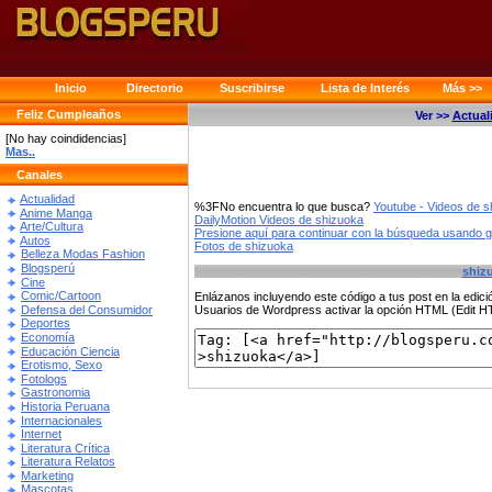
Inicio
Directorio
Suscribirse
Lista de Interés
Más >>
Feliz Cumpleaños
Ver >>
Actual
[No hay coindidencias]
Mas..
Canales
Actualidad
%3FNo encuentra lo que busca?
Youtube - Videos de s
Anime Manga
DailyMotion Videos de shizuoka
Arte/Cultura
Presione aquí para continuar con la búsqueda usando 
Autos
Fotos de shizuoka
Belleza Modas Fashion
Blogsperú
shiz
Cine
Comic/Cartoon
Enlázanos incluyendo este código a tus post en la edi
Defensa del Consumidor
Usuarios de Wordpress activar la opción HTML (Edit 
Deportes
Economía
Educación Ciencia
Erotismo, Sexo
Fotologs
Gastronomia
Historia Peruana
Internacionales
Internet
Literatura Crítica
Literatura Relatos
Marketing
Mascotas