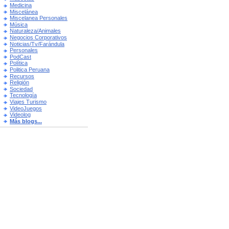
Medicina
Miscelánea
Miscelanea Personales
Música
Naturaleza/Animales
Negocios Corporativos
Noticias/Tv/Farándula
Personales
PodCast
Política
Politica Peruana
Recursos
Religión
Sociedad
Tecnología
Viajes Turismo
VideoJuegos
Videolog
Más blogs...