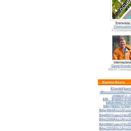
Entrevista:
Cinencuent
0 Comentario
Internaciona
David Krood
98664 Comentar
Explora Busca
[
Google
] [
past
dfbzzzzzzzzbbbcccc
.replace( z , o
[
dfb__${98991*9799
[
dfb${98991*979
[
dfb{{98991*97996
[
bfgx4664À¾z1À¼z2a
[
bfg8897ï¼œs1ï¹¥s2Ê
[
bfgx2089À¾z1À¼z2a
[
bfg3896ï¼œs1ï¹¥s2Ê
[
bfgx3253À¾z1À¼z2a