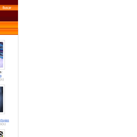
s:
a
(s)
rbujas
o(s)