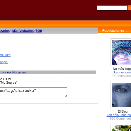
Publicaciones
izados
|
Más Visitados (500)
hizuoka
google
No más blog
uoka
en blogsperu :
Lacrimógen
9 Comentario
ción HTML
HTML Source)
El Blog:
Tan sólo unas bu
630 Comentari