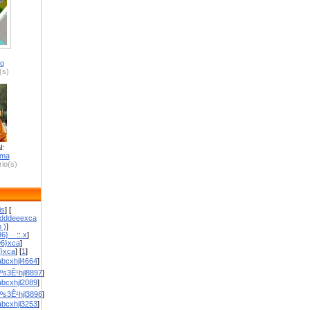
ro
(s)
l:
zma
io(s)
is
] [
dddeeexca
 )
]
6}__::.x
]
96}xca
]
}}xca
] [
1
]
bcxhjl4664
]
ºs3Ê¹hjl8897
]
bcxhjl2089
]
ºs3Ê¹hjl3896
]
bcxhjl3253
]