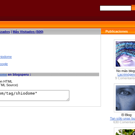
Publicaciones
izados
|
Más Visitados (500)
shiodome
google
No más blog
dome
en blogsperu :
Lacrimógen
9 Comentario
ción HTML
HTML Source)
El Blog:
Tan sólo unas bu
630 Comentari