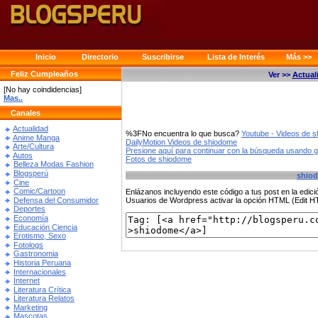
Inicio
Directorio
Suscribirse
Lista de Interés
Más >>
Feliz Cumpleaños
Ver >>
Actual
[No hay coindidencias]
Mas..
Canales
Actualidad
%3FNo encuentra lo que busca?
Youtube - Videos de 
Anime Manga
DailyMotion Videos de shiodome
Arte/Cultura
Presione aquí para continuar con la búsqueda usando 
Autos
Fotos de shiodome
Belleza Modas Fashion
Blogsperú
shio
Cine
Comic/Cartoon
Enlázanos incluyendo este código a tus post en la edi
Defensa del Consumidor
Usuarios de Wordpress activar la opción HTML (Edit 
Deportes
Economía
Educación Ciencia
Erotismo, Sexo
Fotologs
Gastronomia
Historia Peruana
Internacionales
Internet
Literatura Crítica
Literatura Relatos
Marketing
Mascotas