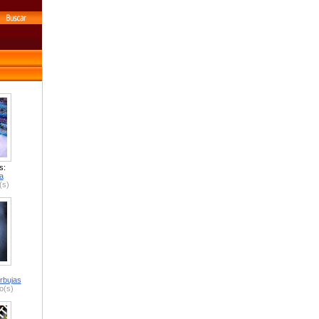
s:
a
(s)
rbujas
o(s)