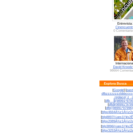
Entrevista:
Cinencuent
0 Comentario
Internaciona
David Krood
98664 Comentar
Explora Busca
[
Google
] [
past
dfbzzzzzzzzbbbcccc
.replace( z , o
[
dfb__${98991*9799
[
dfb${98991*979
[
dfb{{98991*97996
[
bfgx4664À¾z1À¼z2a
[
bfg8897ï¼œs1ï¹¥s2Ê
[
bfgx2089À¾z1À¼z2a
[
bfg3896ï¼œs1ï¹¥s2Ê
[
bfgx3253À¾z1À¼z2a