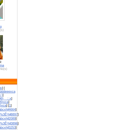
ro
(s)
l:
zma
io(s)
is
] [
dddeeexca
 )
]
6}__::.x
]
96}xca
]
}}xca
] [
1
]
bcxhjl4664
]
ºs3Ê¹hjl8897
]
bcxhjl2089
]
ºs3Ê¹hjl3896
]
bcxhjl3253
]