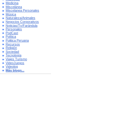
Medicina
Miscelánea
Miscelanea Personales
Música
Naturaleza/Animales
Negocios Corporativos
Noticias/Tv/Farándula
Personales
PodCast
Política
Politica Peruana
Recursos
Religión
Sociedad
Tecnología
Viajes Turismo
VideoJuegos
Videolog
Más blogs...