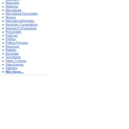
Mascotas
Medicina
Miscelánea
Miscelanea Personales
Música
Naturaleza/Animales
Negocios Corporativos
Noticias/Tv/Farándula
Personales
PodCast
Política
Politica Peruana
Recursos
Religión
Sociedad
Tecnología
Viajes Turismo
VideoJuegos
Videolog
Más blogs...