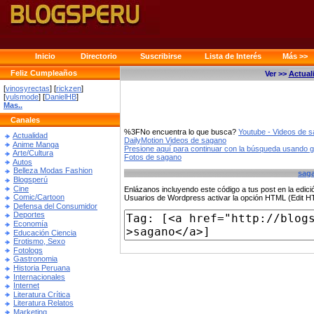
Inicio
Directorio
Suscribirse
Lista de Interés
Más >>
Feliz Cumpleaños
Ver >>
Actual
[
vinosyrectas
] [
rickzen
]
[
yulsmode
] [
DanielHB
]
Mas..
Canales
%3FNo encuentra lo que busca?
Youtube - Videos de 
Actualidad
DailyMotion Videos de sagano
Anime Manga
Presione aquí para continuar con la búsqueda usando 
Arte/Cultura
Fotos de sagano
Autos
Belleza Modas Fashion
sag
Blogsperú
Cine
Enlázanos incluyendo este código a tus post en la edi
Comic/Cartoon
Usuarios de Wordpress activar la opción HTML (Edit 
Defensa del Consumidor
Deportes
Economía
Educación Ciencia
Erotismo, Sexo
Fotologs
Gastronomia
Historia Peruana
Internacionales
Internet
Literatura Crítica
Literatura Relatos
Marketing