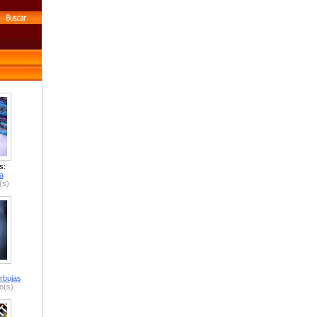
s:
a
(s)
rbujas
o(s)