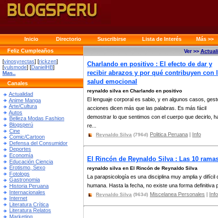
Inicio
Directorio
Suscribirse
Lista de Interés
Más >>
Feliz Cumpleaños
Ver >>
Actual
[
vinosyrectas
] [
rickzen
]
Charlando en positivo : El efecto de dar y
[
yulsmode
] [
DanielHB
]
recibir abrazos y por qué contribuyen con 
Mas..
salud emocional
Canales
reynaldo silva en Charlando en positivo
Actualidad
El lenguaje corporal es sabio, y en algunos casos, gest
Anime Manga
Arte/Cultura
acciones dicen más que las palabras. Es más fácil
Autos
demostrar lo que sentimos con el cuerpo que decirlo, h
Belleza Modas Fashion
Blogsperú
re...
Cine
Politica Peruana
|
Info
Reynaldo Silva
(796d)
Comic/Cartoon
Defensa del Consumidor
Deportes
Economía
El Rincón de Reynaldo Silva : Las 10 rama
Educación Ciencia
Erotismo, Sexo
reynaldo silva en El Rincón de Reynaldo Silva
Fotologs
La parapsicología es una disciplina muy amplia y difícil
Gastronomia
humana. Hasta la fecha, no existe una forma definitiva p
Historia Peruana
Internacionales
Miscelanea Personales
|
Info
Reynaldo Silva
(963d)
Internet
Literatura Crítica
Literatura Relatos
Marketing