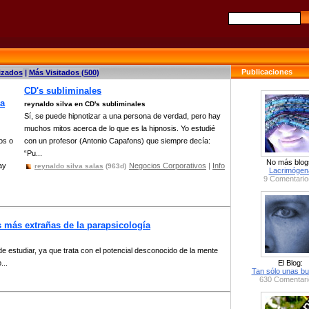
Publicaciones
izados
|
Más Visitados (500)
CD's subliminales
la
reynaldo silva en CD's subliminales
Sí, se puede hipnotizar a una persona de verdad, pero hay
muchos mitos acerca de lo que es la hipnosis. Yo estudié
os o
con un profesor (Antonio Capafons) que siempre decía:
“Pu...
No más blog
ay
Negocios Corporativos
|
Info
reynaldo silva salas
(963d)
Lacrimógen
9 Comentario
s más extrañas de la parapsicología
 de estudiar, ya que trata con el potencial desconocido de la mente
...
El Blog:
Tan sólo unas bu
630 Comentari