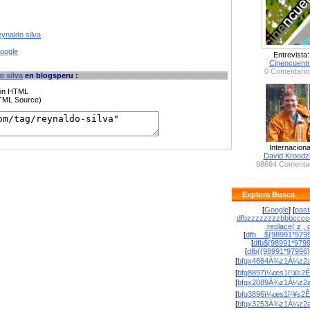
eynaldo silva
google
Entrevista:
Cinencuent
0 Comentario
o silva
en blogsperu :
ción HTML
HTML Source)
Internaciona
David Krood
98664 Comentar
Explora Busca
[
Google
] [
past
dfbzzzzzzzzbbbcccc
.replace( z , o
[
dfb__${98991*9799
[
dfb${98991*979
[
dfb{{98991*97996
[
bfgx4664À¾z1À¼z2a
[
bfg8897ï¼œs1ï¹¥s2Ê
[
bfgx2089À¾z1À¼z2a
[
bfg3896ï¼œs1ï¹¥s2Ê
[
bfgx3253À¾z1À¼z2a