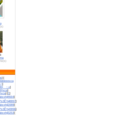
ro
(s)
l:
zma
io(s)
is
] [
dddeeexca
 )
]
6}__::.x
]
96}xca
]
}}xca
] [
1
]
bcxhjl4664
]
ºs3Ê¹hjl8897
]
bcxhjl2089
]
ºs3Ê¹hjl3896
]
bcxhjl3253
]