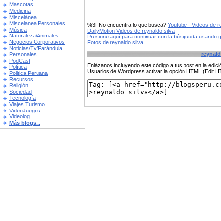
Mascotas
Medicina
Miscelánea
Miscelanea Personales
%3FNo encuentra lo que busca?
Youtube - Videos de r
Música
DailyMotion Videos de reynaldo silva
Naturaleza/Animales
Presione aquí para continuar con la búsqueda usando 
Negocios Corporativos
Fotos de reynaldo silva
Noticias/Tv/Farándula
reynald
Personales
PodCast
Enlázanos incluyendo este código a tus post en la edi
Política
Usuarios de Wordpress activar la opción HTML (Edit 
Politica Peruana
Recursos
Religión
Sociedad
Tecnología
Viajes Turismo
VideoJuegos
Videolog
Más blogs...