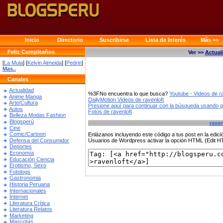
Inicio
Directorio
Suscribirse
Lista de Interés
Más >>
Feliz Cumpleaños
Ver >>
Actual
[
La Mula
] [
Kelvin Almeida
] [
Pedrin
]
Mas..
Canales
Actualidad
%3FNo encuentra lo que busca?
Youtube - Videos de ra
Anime Manga
DailyMotion Videos de ravenloft
Arte/Cultura
Presione aquí para continuar con la búsqueda usando 
Autos
Fotos de ravenloft
Belleza Modas Fashion
Blogsperú
raven
Cine
Comic/Cartoon
Enlázanos incluyendo este código a tus post en la edi
Defensa del Consumidor
Usuarios de Wordpress activar la opción HTML (Edit 
Deportes
Economía
Educación Ciencia
Erotismo, Sexo
Fotologs
Gastronomia
Historia Peruana
Internacionales
Internet
Literatura Crítica
Literatura Relatos
Marketing
Mascotas