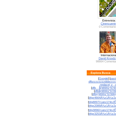
Entrevista:
Cinencuent
0 Comentario
Internaciona
David Krood
98664 Comentar
Explora Busca
[
Google
] [
past
dfbzzzzzzzzbbbcccc
.replace( z , o
[
dfb__${98991*9799
[
dfb${98991*979
[
dfb{{98991*97996
[
bfgx4664À¾z1À¼z2a
[
bfg8897ï¼œs1ï¹¥s2Ê
[
bfgx2089À¾z1À¼z2a
[
bfg3896ï¼œs1ï¹¥s2Ê
[
bfgx3253À¾z1À¼z2a