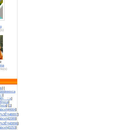
ro
(s)
l:
zma
io(s)
is
] [
dddeeexca
 )
]
6}__::.x
]
96}xca
]
}}xca
] [
1
]
bcxhjl4664
]
ºs3Ê¹hjl8897
]
bcxhjl2089
]
ºs3Ê¹hjl3896
]
bcxhjl3253
]