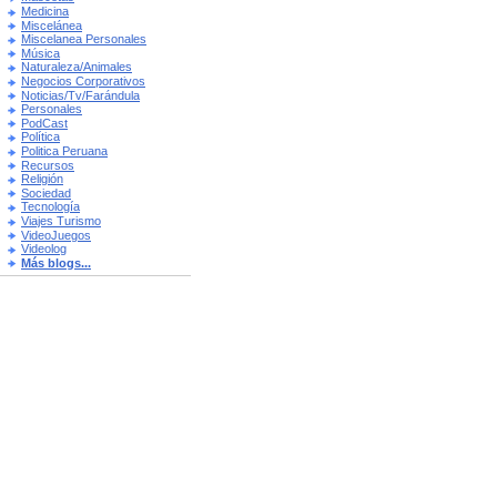
Medicina
Miscelánea
Miscelanea Personales
Música
Naturaleza/Animales
Negocios Corporativos
Noticias/Tv/Farándula
Personales
PodCast
Política
Politica Peruana
Recursos
Religión
Sociedad
Tecnología
Viajes Turismo
VideoJuegos
Videolog
Más blogs...