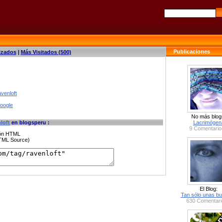
Publicaciones
izados
|
Más Visitados (500)
venloft
google
No más blog
loft
en blogsperu :
Lacrimógen
9 Comentario
ción HTML
HTML Source)
El Blog:
Tan sólo unas bu
630 Comentari