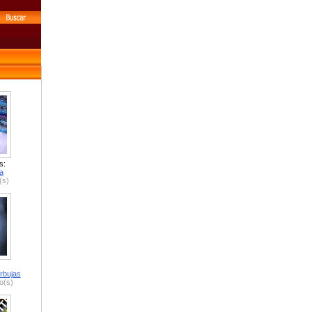
s:
a
(s)
rbujas
o(s)