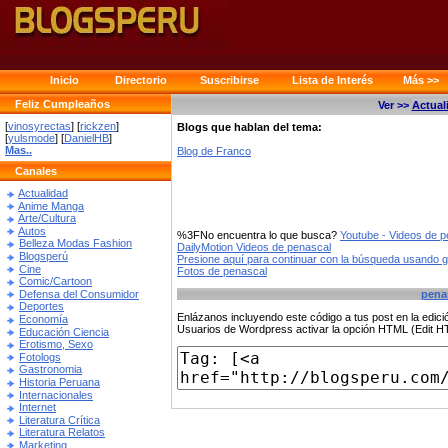
Inicio
Directorio
Suscribirse
Lista de Interés
Más >>
Feliz Cumpleaños
Ver >>
Actual
[
vinosyrectas
] [
rickzen
]
Blogs que hablan del tema:
[
yulsmode
] [
DanielHB
]
Mas..
Blog de Franco
Canales
Actualidad
Anime Manga
Arte/Cultura
Autos
%3FNo encuentra lo que busca?
Youtube - Videos de p
Belleza Modas Fashion
DailyMotion Videos de penascal
Blogsperú
Presione aquí para continuar con la búsqueda usando 
Cine
Fotos de penascal
Comic/Cartoon
Defensa del Consumidor
pena
Deportes
Enlázanos incluyendo este código a tus post en la edi
Economía
Usuarios de Wordpress activar la opción HTML (Edit 
Educación Ciencia
Erotismo, Sexo
Fotologs
Gastronomia
Historia Peruana
Internacionales
Internet
Literatura Crítica
Literatura Relatos
Marketing