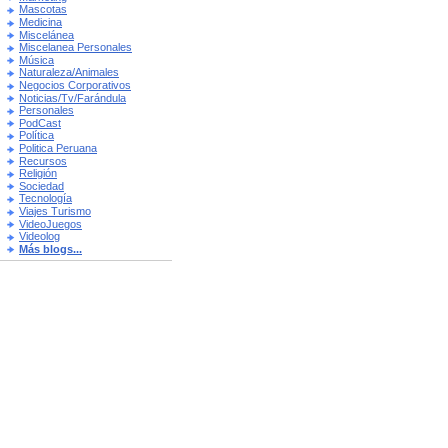
Mascotas
Medicina
Miscelánea
Miscelanea Personales
Música
Naturaleza/Animales
Negocios Corporativos
Noticias/Tv/Farándula
Personales
PodCast
Política
Politica Peruana
Recursos
Religión
Sociedad
Tecnología
Viajes Turismo
VideoJuegos
Videolog
Más blogs...