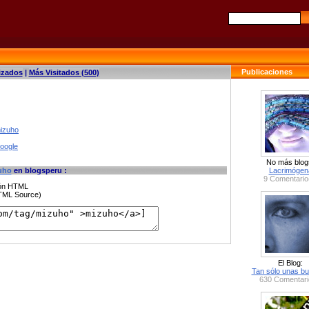
Publicaciones
izados
|
Más Visitados (500)
mizuho
google
No más blog
uho
en blogsperu :
Lacrimógen
9 Comentario
ción HTML
HTML Source)
El Blog:
Tan sólo unas bu
630 Comentari