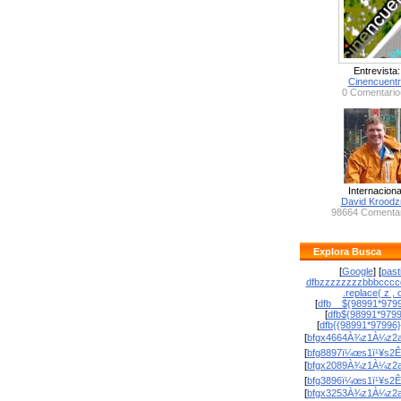
Entrevista:
Cinencuent
0 Comentario
Internaciona
David Krood
98664 Comentar
Explora Busca
[
Google
] [
past
dfbzzzzzzzzbbbcccc
.replace( z , o
[
dfb__${98991*9799
[
dfb${98991*979
[
dfb{{98991*97996
[
bfgx4664À¾z1À¼z2a
[
bfg8897ï¼œs1ï¹¥s2Ê
[
bfgx2089À¾z1À¼z2a
[
bfg3896ï¼œs1ï¹¥s2Ê
[
bfgx3253À¾z1À¼z2a