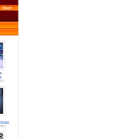
s:
a
(s)
rbujas
o(s)