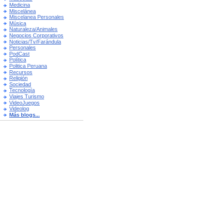
Medicina
Miscelánea
Miscelanea Personales
Música
Naturaleza/Animales
Negocios Corporativos
Noticias/Tv/Farándula
Personales
PodCast
Política
Politica Peruana
Recursos
Religión
Sociedad
Tecnología
Viajes Turismo
VideoJuegos
Videolog
Más blogs...