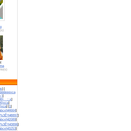
ro
(s)
l:
zma
io(s)
is
] [
dddeeexca
 )
]
6}__::.x
]
96}xca
]
}}xca
] [
1
]
bcxhjl4664
]
ºs3Ê¹hjl8897
]
bcxhjl2089
]
ºs3Ê¹hjl3896
]
bcxhjl3253
]