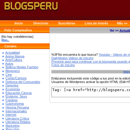
Inicio
Directorio
Suscribirse
Lista de Interés
Más >>
Feliz Cumpleaños
Ver >>
Actual
[No hay coindidencias]
Mas..
Canales
Actualidad
%3FNo encuentra lo que busca?
Youtube - Videos de 
Anime Manga
DailyMotion Videos de mizuho
Arte/Cultura
Presione aquí para continuar con la búsqueda usando 
Autos
Fotos de mizuho
Belleza Modas Fashion
Blogsperú
miz
Cine
Comic/Cartoon
Enlázanos incluyendo este código a tus post en la edi
Defensa del Consumidor
Usuarios de Wordpress activar la opción HTML (Edit 
Deportes
Economía
Educación Ciencia
Erotismo, Sexo
Fotologs
Gastronomia
Historia Peruana
Internacionales
Internet
Literatura Crítica
Literatura Relatos
Marketing
Mascotas