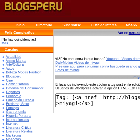
Inicio
Directorio
Suscribirse
Lista de Interés
Más >>
Feliz Cumpleaños
Ver >>
Actual
[No hay coindidencias]
Mas..
Canales
Actualidad
%3FNo encuentra lo que busca?
Youtube - Videos de m
Anime Manga
DailyMotion Videos de miyagi
Arte/Cultura
Presione aquí para continuar con la búsqueda usando 
Autos
Fotos de miyagi
Belleza Modas Fashion
Blogsperú
miy
Cine
Comic/Cartoon
Enlázanos incluyendo este código a tus post en la edi
Defensa del Consumidor
Usuarios de Wordpress activar la opción HTML (Edit 
Deportes
Economía
Educación Ciencia
Erotismo, Sexo
Fotologs
Gastronomia
Historia Peruana
Internacionales
Internet
Literatura Crítica
Literatura Relatos
Marketing
Mascotas