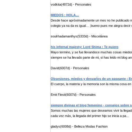
vodkita(4872d) - Personales
MIEDOS : HOLA…
Desde hace apróximadamente un mes no he publicado nada
colegio ya na da es igual… ;bueno pues me alegra decir 
soulrhadamanthys(5333d) - Miscelánea
his infernal majesty: Lord Shima : Te quiero
Mayo termino, y se fue llevandoce muchas cosas miedo
siempre se ha llevado parte de mi, si has leido mi blog ant
David(6007d) - Personales
Obsesiones, miedos y desvaríos de un paseante : E
El cuerpo, la materia y la memoria son la misma cosa en
Emit Flesti(6007d) - Personales
siempre divinas el blog femenino - consejos sobre s
Somos muchas las mujeres que deseamos vivir la llegada d
cada vez más, la llegada del primer hijo se inicia a pa...
gladys(6008d) - Belleza Modas Fashion