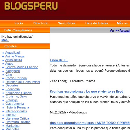
Inicio
Directorio
Suscribirse
Lista de Interés
Más >>
Feliz Cumpleaños
Ver >>
Actual
[No hay coindidencias]
Mas..
Canales
Actualidad
Anime Manga
Arte/Cultura
Libro de Z :
Autos
Todo me da miedo....(que cosa la de envejecer) Antes e
Belleza Modas Fashion
dejamos que los miedos nos arropen? Porque dejamos de
Blogsperú
Cine
Comic/Cartoon
Zeze Lazo() - Literatura Relatos
Defensa del Consumidor
Deportes
Economía
Kronicas escorpionas : Lo que el viento se llevó
Educación Ciencia
Erotismo, Sexo
Hace muchos años que observo el vaivén de las calles y 
Fotologs
historias que aquejan en los buses, trenes, taxis y demás
Gastronomia
Historia Peruana
Internacionales
Mix(1322d) - VideoJuegos
Internet
Literatura Crítica
Literatura Relatos
tips para conquistar mujeres : ANTE TODO Y PRI
Marketing
Para conquistar a una mujer, lo primero que tienes que ha
Mascotas