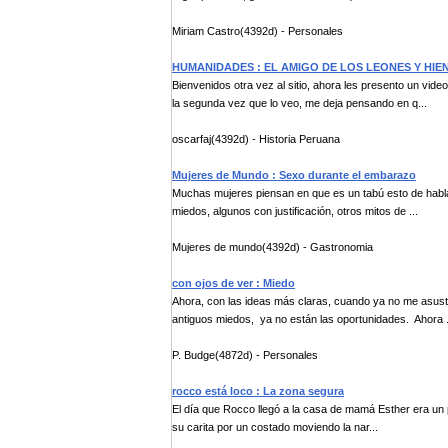
Miriam Castro(4392d) - Personales
HUMANIDADES : EL AMIGO DE LOS LEONES Y HIE
Bienvenidos otra vez al sitio, ahora les presento un vid
la segunda vez que lo veo, me deja pensando en q...
oscarfaj(4392d) - Historia Peruana
Mujeres de Mundo : Sexo durante el embarazo
Muchas mujeres piensan en que es un tabú esto de habl
miedos, algunos con justificación, otros mitos de ...
Mujeres de mundo(4392d) - Gastronomia
con ojos de ver : Miedo
Ahora, con las ideas más claras, cuando ya no me asust
antiguos miedos, ya no están las oportunidades. Ahora .
P. Budge(4872d) - Personales
rocco está loco : La zona segura
El día que Rocco llegó a la casa de mamá Esther era un p
su carita por un costado moviendo la nar...