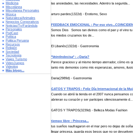
Medicina
las ansiedades, las necesidades. Adentro la segurida...
Miscelánea
Miscelanea Personales
arturo pardes(1322d) - Erotismo, Sexo
Música
Naturaleza/Animales
Negocios Corporativos
FEEDBACK EMOCIONAL : Por eso vivo...COINCIDE
Noticias/Tv/Farándula
Personales
Somos Dios Somos tan divinos como el pan y el vino t
PodCast
los miedos cruzamos los de...
Política
Politica Peruana
Recursos
El Libanés(1322d) - Gastronomia
Religión
Sociedad
Tecnología
*VeintIndecisa* : ¿Daria?
Viajes Turismo
Parece gracioso y al mismo tiempo aterrador, cómo es qu
VideoJuegos
Videolog
tanto mis demonios como mis esperanzas, amores, ilusio
Más blogs...
Daria(2989d) - Gastronomia
GATOS Y TRAPOS : Feliz Día Internacional de la Muj
Cuando se abrió la tienda en el 2007 nunca pensamos con
abrieran su corazón y ser participes silenciosamente d...
GATOS Y TRAPOS(3239d) - Belleza Modas Fashion
tiempo libre : Princesa...
tus sueños naufragaron en el mar pero no dejas de soña
llegar princesa, guarda esos besos que no se devuelven.