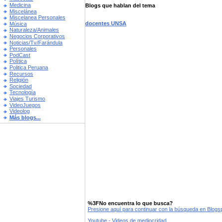
Medicina
Blogs que hablan del tema
Miscelánea
Miscelanea Personales
docentes UNSA
Música
Naturaleza/Animales
Negocios Corporativos
Noticias/Tv/Farándula
Personales
PodCast
Política
Politica Peruana
Recursos
Religión
Sociedad
Tecnología
Viajes Turismo
VideoJuegos
Videolog
Más blogs...
%3FNo encuentra lo que busca?
Presione aquí para continuar con la búsqueda en Blog
Youtube - Videos de mediocridad