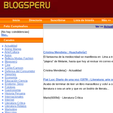
Inicio
Directorio
Suscribirse
Lista de Interés
Más >>
Feliz Cumpleaños
Ver >>
Actual
[No hay coindidencias]
Mas..
Canales
Actualidad
Anime Manga
Arte/Cultura
Cristina Mendieta : Huachafería!!
Autos
El fantasma de la mediocridad se manifiesta en Lima a tra
Belleza Modas Fashion
“plajera” de Melanie, hasta que hoy al revisar mi correo el
Blogsperú
Cine
Comic/Cartoon
Cristina Mendieta() - Actualidad
Defensa del Consumidor
Deportes
Economía
Fiat Lux: Diario de una voz (1979) : Literatura: arte 
Educación Ciencia
Erotismo, Sexo
Acabo de terminar de leer un libro maravilloso y volví a
Fotologs
literatura o sea un arte y que es un bodrio de literatu...
Gastronomia
Historia Peruana
Internacionales
Mario(6009d) - Literatura Crítica
Internet
Literatura Crítica
Literatura Relatos
Marketing
Mascotas