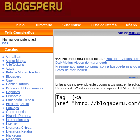
Inicio
Directorio
Suscribirse
Lista de Interés
Más >>
Feliz Cumpleaños
Ver >>
Actual
[No hay coindidencias]
Mas..
Canales
Actualidad
%3FNo encuentra lo que busca?
Youtube - Videos de 
Anime Manga
DailyMotion Videos de marunouchi
Arte/Cultura
Presione aquí para continuar con la búsqueda usando 
Autos
Fotos de marunouchi
Belleza Modas Fashion
Blogsperú
marun
Cine
Comic/Cartoon
Enlázanos incluyendo este código a tus post en la edi
Defensa del Consumidor
Usuarios de Wordpress activar la opción HTML (Edit 
Deportes
Economía
Educación Ciencia
Erotismo, Sexo
Fotologs
Gastronomia
Historia Peruana
Internacionales
Internet
Literatura Crítica
Literatura Relatos
Marketing
Mascotas