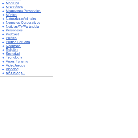
Medicina
Miscelánea
Miscelanea Personales
Música
Naturaleza/Animales
Negocios Corporativos
Noticias/Tv/Farándula
Personales
PodCast
Política
Politica Peruana
Recursos
Religión
Sociedad
Tecnología
Viajes Turismo
VideoJuegos
Videolog
Más blogs...