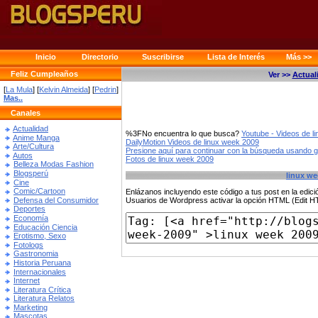
Inicio
Directorio
Suscribirse
Lista de Interés
Más >>
Feliz Cumpleaños
Ver >>
Actual
[
La Mula
] [
Kelvin Almeida
] [
Pedrin
]
Mas..
Canales
Actualidad
%3FNo encuentra lo que busca?
Youtube - Videos de l
Anime Manga
DailyMotion Videos de linux week 2009
Arte/Cultura
Presione aquí para continuar con la búsqueda usando 
Autos
Fotos de linux week 2009
Belleza Modas Fashion
Blogsperú
linux we
Cine
Comic/Cartoon
Enlázanos incluyendo este código a tus post en la edi
Defensa del Consumidor
Usuarios de Wordpress activar la opción HTML (Edit 
Deportes
Economía
Educación Ciencia
Erotismo, Sexo
Fotologs
Gastronomia
Historia Peruana
Internacionales
Internet
Literatura Crítica
Literatura Relatos
Marketing
Mascotas