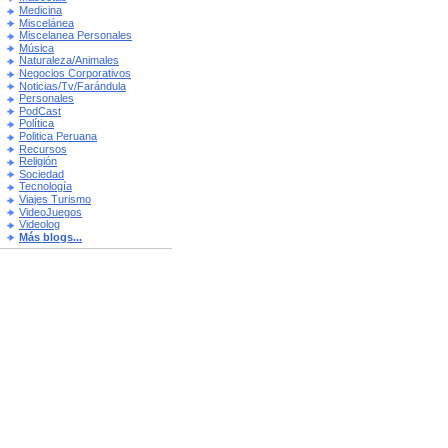
Medicina
Miscelánea
Miscelanea Personales
Música
Naturaleza/Animales
Negocios Corporativos
Noticias/Tv/Farándula
Personales
PodCast
Política
Politica Peruana
Recursos
Religión
Sociedad
Tecnología
Viajes Turismo
VideoJuegos
Videolog
Más blogs...