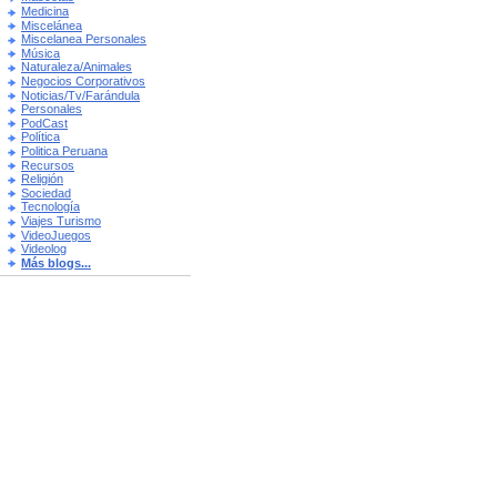
Medicina
Miscelánea
Miscelanea Personales
Música
Naturaleza/Animales
Negocios Corporativos
Noticias/Tv/Farándula
Personales
PodCast
Política
Politica Peruana
Recursos
Religión
Sociedad
Tecnología
Viajes Turismo
VideoJuegos
Videolog
Más blogs...