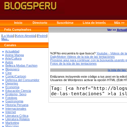
Inicio
Directorio
Suscribirse
Lista de Interés
Más >>
Feliz Cumpleaños
Ver >>
Actual
[
La Mula
] [
Kelvin Almeida
] [
Pedrin
]
Mas..
Canales
Actualidad
%3FNo encuentra lo que busca?
Youtube - Videos de la
Anime Manga
DailyMotion Videos de la isla de las tentaciones
Arte/Cultura
Presione aquí para continuar con la búsqueda usando 
Autos
Fotos de la isla de las tentaciones
Belleza Modas Fashion
Blogsperú
la isla de la
Cine
Comic/Cartoon
Enlázanos incluyendo este código a tus post en la edi
Defensa del Consumidor
Usuarios de Wordpress activar la opción HTML (Edit 
Deportes
Economía
Educación Ciencia
Erotismo, Sexo
Fotologs
Gastronomia
Historia Peruana
Internacionales
Internet
Literatura Crítica
Literatura Relatos
Marketing
Mascotas