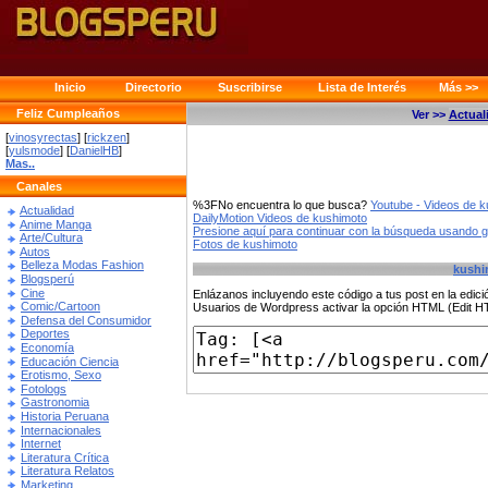
Inicio
Directorio
Suscribirse
Lista de Interés
Más >>
Feliz Cumpleaños
Ver >>
Actual
[
vinosyrectas
] [
rickzen
]
[
yulsmode
] [
DanielHB
]
Mas..
Canales
%3FNo encuentra lo que busca?
Youtube - Videos de 
Actualidad
DailyMotion Videos de kushimoto
Anime Manga
Presione aquí para continuar con la búsqueda usando 
Arte/Cultura
Fotos de kushimoto
Autos
Belleza Modas Fashion
kushi
Blogsperú
Cine
Enlázanos incluyendo este código a tus post en la edi
Comic/Cartoon
Usuarios de Wordpress activar la opción HTML (Edit 
Defensa del Consumidor
Deportes
Economía
Educación Ciencia
Erotismo, Sexo
Fotologs
Gastronomia
Historia Peruana
Internacionales
Internet
Literatura Crítica
Literatura Relatos
Marketing