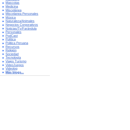
Mascotas
Medicina
Miscelánea
Miscelanea Personales
Música
Naturaleza/Animales
Negocios Corporativos
Noticias/Tv/Farándula
Personales
PodCast
Política
Politica Peruana
Recursos
Religión
Sociedad
Tecnología
Viajes Turismo
VideoJuegos
Videolog
Más blogs...