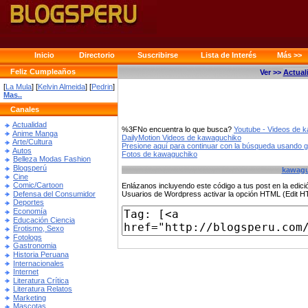
Inicio
Directorio
Suscribirse
Lista de Interés
Más >>
Feliz Cumpleaños
Ver >>
Actual
[
La Mula
] [
Kelvin Almeida
] [
Pedrin
]
Mas..
Canales
Actualidad
%3FNo encuentra lo que busca?
Youtube - Videos de 
Anime Manga
DailyMotion Videos de kawaguchiko
Arte/Cultura
Presione aquí para continuar con la búsqueda usando 
Autos
Fotos de kawaguchiko
Belleza Modas Fashion
Blogsperú
kawagu
Cine
Comic/Cartoon
Enlázanos incluyendo este código a tus post en la edi
Defensa del Consumidor
Usuarios de Wordpress activar la opción HTML (Edit 
Deportes
Economía
Educación Ciencia
Erotismo, Sexo
Fotologs
Gastronomia
Historia Peruana
Internacionales
Internet
Literatura Crítica
Literatura Relatos
Marketing
Mascotas