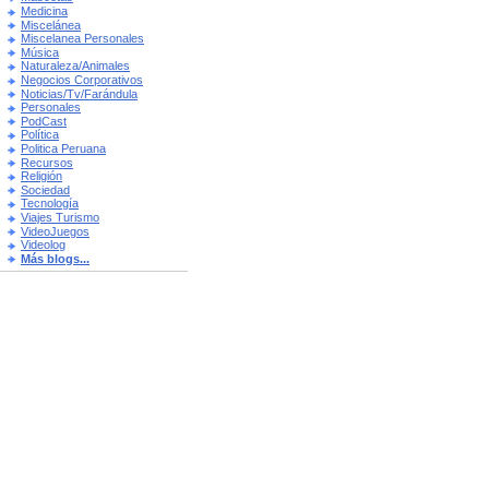
Medicina
Miscelánea
Miscelanea Personales
Música
Naturaleza/Animales
Negocios Corporativos
Noticias/Tv/Farándula
Personales
PodCast
Política
Politica Peruana
Recursos
Religión
Sociedad
Tecnología
Viajes Turismo
VideoJuegos
Videolog
Más blogs...