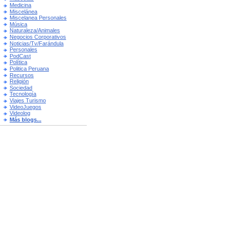
Medicina
Miscelánea
Miscelanea Personales
Música
Naturaleza/Animales
Negocios Corporativos
Noticias/Tv/Farándula
Personales
PodCast
Política
Politica Peruana
Recursos
Religión
Sociedad
Tecnología
Viajes Turismo
VideoJuegos
Videolog
Más blogs...