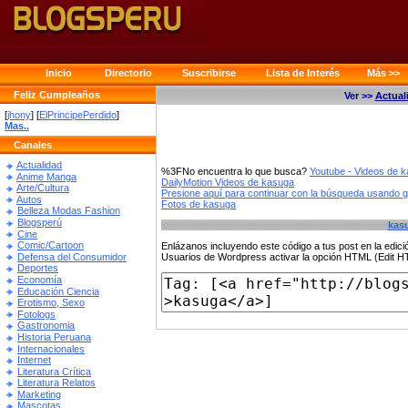
Inicio
Directorio
Suscribirse
Lista de Interés
Más >>
Feliz Cumpleaños
Ver >>
Actual
[
jhony
] [
ElPrincipePerdido
]
Mas..
Canales
Actualidad
%3FNo encuentra lo que busca?
Youtube - Videos de 
Anime Manga
DailyMotion Videos de kasuga
Arte/Cultura
Presione aquí para continuar con la búsqueda usando 
Autos
Fotos de kasuga
Belleza Modas Fashion
Blogsperú
kas
Cine
Comic/Cartoon
Enlázanos incluyendo este código a tus post en la edi
Defensa del Consumidor
Usuarios de Wordpress activar la opción HTML (Edit 
Deportes
Economía
Educación Ciencia
Erotismo, Sexo
Fotologs
Gastronomia
Historia Peruana
Internacionales
Internet
Literatura Crítica
Literatura Relatos
Marketing
Mascotas