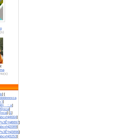
ro
(s)
l:
zma
io(s)
is
] [
dddeeexca
 )
]
6}__::.x
]
96}xca
]
}}xca
] [
1
]
bcxhjl4664
]
ºs3Ê¹hjl8897
]
bcxhjl2089
]
ºs3Ê¹hjl3896
]
bcxhjl3253
]