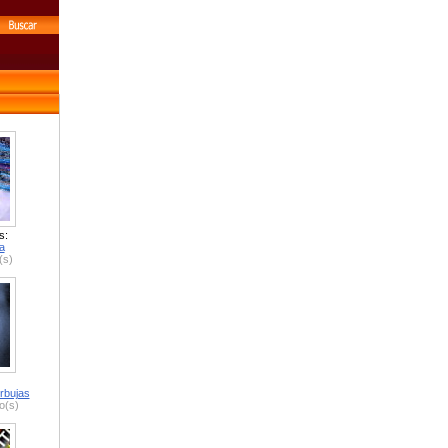
s:
a
(s)
rbujas
o(s)