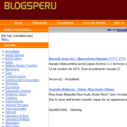
Inicio
Directorio
Suscribirse
Lista de Interés
Más >>
Feliz Cumpleaños
Ver >>
Actual
[No hay coindidencias]
Mas..
Canales
Actualidad
Anime Manga
Arte/Cultura
Biografi-Asia-Act : Matsushima Nanako (???? ???)
Autos
Nanako Matsushima actriz(Japan Actress o J-Actress) 
Belleza Modas Fashion
13 de octubre de 1973. Esta actualmente casada (2...
Blogsperú
Cine
Comic/Cartoon
Verusca() - Actualidad
Defensa del Consumidor
Deportes
Economía
Youtube Bellezas : Video: Risa Kudo Videos
Educación Ciencia
Erotismo, Sexo
Risa Kudo Biografia Risa Kudo (Kudo Risa?, born Octobe
Fotologs
She is most well-known outside Japan for an appearance 
Gastronomia
Historia Peruana
Internacionales
Dantil(5140d) - Videolog
Internet
Literatura Crítica
Literatura Relatos
Marketing
Mascotas