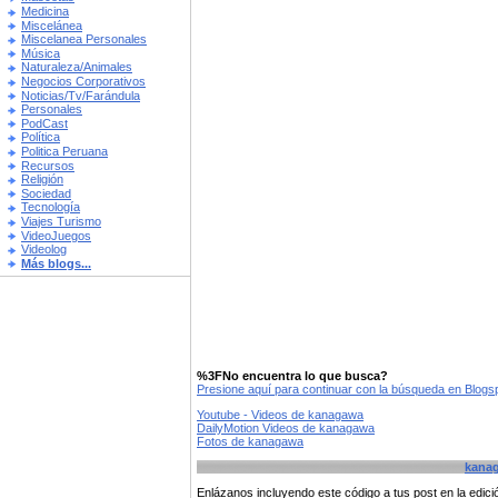
Medicina
Miscelánea
Miscelanea Personales
Música
Naturaleza/Animales
Negocios Corporativos
Noticias/Tv/Farándula
Personales
PodCast
Política
Politica Peruana
Recursos
Religión
Sociedad
Tecnología
Viajes Turismo
VideoJuegos
Videolog
Más blogs...
%3FNo encuentra lo que busca?
Presione aquí para continuar con la búsqueda en Blog
Youtube - Videos de kanagawa
DailyMotion Videos de kanagawa
Fotos de kanagawa
kana
Enlázanos incluyendo este código a tus post en la edi