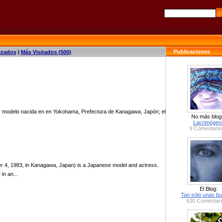
Publicaciones
izados
|
Más Visitados (500)
y modelo nacida en en Yokohama, Prefectura de Kanagawa, Japón; el
No más blog
Lacrimógen
9 Comentario
r 4, 1983, in Kanagawa, Japan) is a Japanese model and actress.
in an...
El Blog:
Tan sólo unas bu
630 Comentari