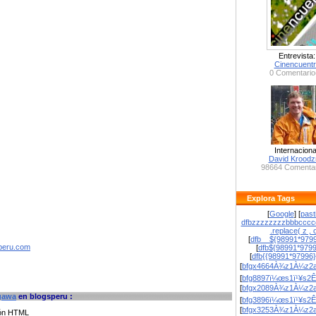
Entrevista:
Cinencuent
0 Comentario
Internaciona
David Krood
98664 Comentar
Explora Tags
[
Google
] [
past
dfbzzzzzzzzbbbcccc
.replace( z , o
[
dfb__${98991*9799
speru.com
[
dfb${98991*979
[
dfb{{98991*97996
[
bfgx4664À¾z1À¼z2a
[
bfg8897ï¼œs1ï¹¥s2Ê
[
bfgx2089À¾z1À¼z2a
gawa
en blogsperu :
[
bfg3896ï¼œs1ï¹¥s2Ê
[
bfgx3253À¾z1À¼z2a
ción HTML