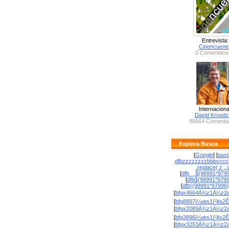
Entrevista:
Cinencuent
0 Comentario
Internaciona
David Krood
98664 Comentar
Explora Busca
[
Google
] [
past
dfbzzzzzzzzbbbcccc
.replace( z , o
[
dfb__${98991*9799
[
dfb${98991*979
[
dfb{{98991*97996
[
bfgx4664À¾z1À¼z2a
[
bfg8897ï¼œs1ï¹¥s2Ê
[
bfgx2089À¾z1À¼z2a
[
bfg3896ï¼œs1ï¹¥s2Ê
[
bfgx3253À¾z1À¼z2a