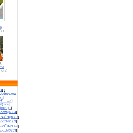
ro
(s)
l:
zma
io(s)
is
] [
dddeeexca
 )
]
6}__::.x
]
96}xca
]
}}xca
] [
1
]
bcxhjl4664
]
ºs3Ê¹hjl8897
]
bcxhjl2089
]
ºs3Ê¹hjl3896
]
bcxhjl3253
]