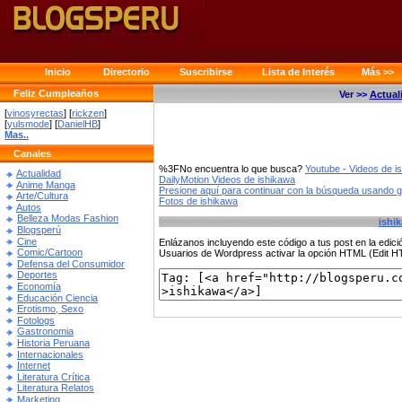
Inicio
Directorio
Suscribirse
Lista de Interés
Más >>
Feliz Cumpleaños
Ver >>
Actual
[
vinosyrectas
] [
rickzen
]
[
yulsmode
] [
DanielHB
]
Mas..
Canales
%3FNo encuentra lo que busca?
Youtube - Videos de i
Actualidad
DailyMotion Videos de ishikawa
Anime Manga
Presione aquí para continuar con la búsqueda usando 
Arte/Cultura
Fotos de ishikawa
Autos
Belleza Modas Fashion
ishi
Blogsperú
Cine
Enlázanos incluyendo este código a tus post en la edi
Comic/Cartoon
Usuarios de Wordpress activar la opción HTML (Edit 
Defensa del Consumidor
Deportes
Economía
Educación Ciencia
Erotismo, Sexo
Fotologs
Gastronomia
Historia Peruana
Internacionales
Internet
Literatura Crítica
Literatura Relatos
Marketing