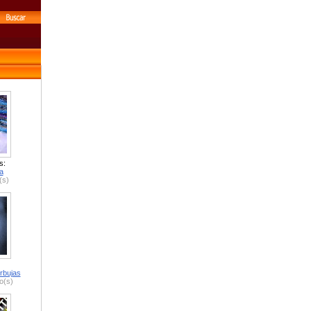
s:
a
(s)
rbujas
o(s)