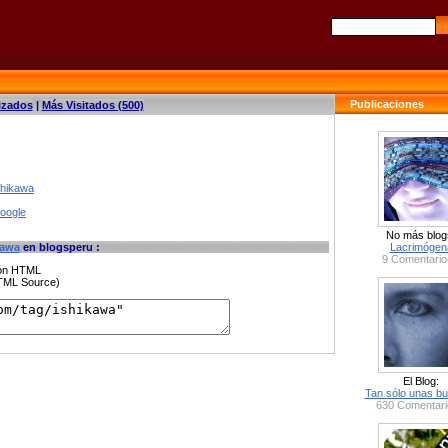
Publicaciones
izados
|
Más Visitados (500)
shikawa
google
No más blog
kawa
en blogsperu :
Lacrimógen
9 Comentario
ción HTML
HTML Source)
El Blog:
Tan sólo unas bu
630 Comentari