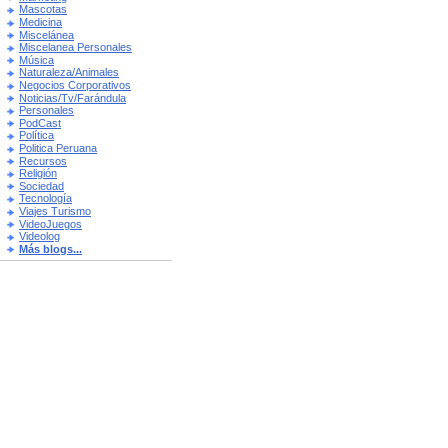
Mascotas
Medicina
Miscelánea
Miscelanea Personales
Música
Naturaleza/Animales
Negocios Corporativos
Noticias/Tv/Farándula
Personales
PodCast
Política
Politica Peruana
Recursos
Religión
Sociedad
Tecnología
Viajes Turismo
VideoJuegos
Videolog
Más blogs...